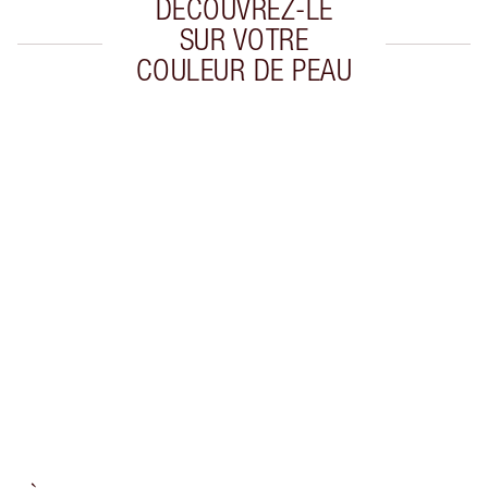
DÉCOUVREZ-LE
SUR VOTRE
COULEUR DE PEAU
Article 1 sur 20
Arti