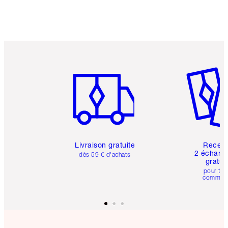
Article 1 sur 6
Article 
Livraison gratuite
Recev
2 échanti
dès 59 € d'achats
gratui
pour tou
comman