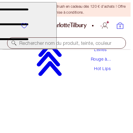
Recevez un pinceau Bronzing Brush en cadeau dès 120 € d'achats ! Offre
soumise à conditions.
Maquillage
Rechercher nom du produit, teinte, couleur
Lèvres
Rouge à
HOT LIPS
Lèvres
Hot Lips
CARINA'S LOVE
38,00 €
(
108,57 €
/
10
g
)