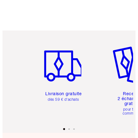
Article 1 sur 6
Article 
Livraison gratuite
Recev
2 échanti
dès 59 € d'achats
gratui
pour tou
comman