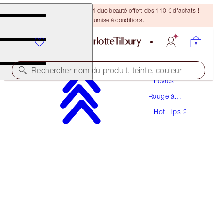
DERNIÈRE CHANCE ! Un mini duo beauté offert dès 110 € d'achats !
Offre soumise à conditions.
Maquillage
Rechercher nom du produit, teinte, couleur
Lèvres
Rouge à
HOT LIPS 2 REFILL
Lèvres
Hot Lips 2
CARINA'S STAR
27,00 €
(
77,14 €
/
10
g
)