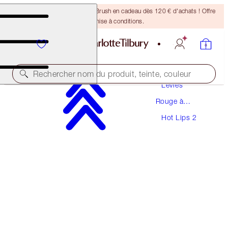
Recevez un pinceau Bronzing Brush en cadeau dès 120 € d'achats ! Offre
soumise à conditions.
Maquillage
Rechercher nom du produit, teinte, couleur
Lèvres
Rouge à
HOT LIPS 2
Lèvres
Hot Lips 2
JK MAGIC
40,00 €
(
114,29 €
/
10
g
)