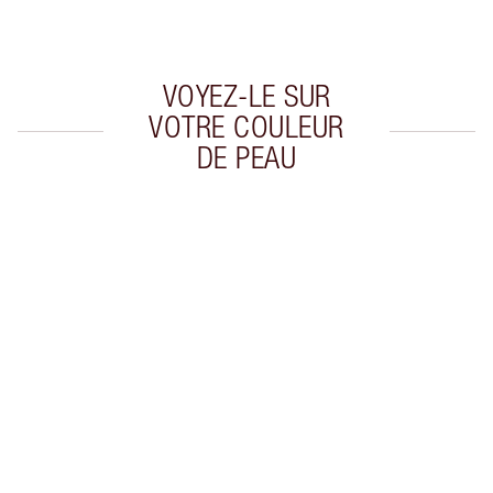
de confirmer vos achats
VOYEZ-LE SUR
VOTRE COULEUR
DE PEAU
Article 1 sur 20
Arti