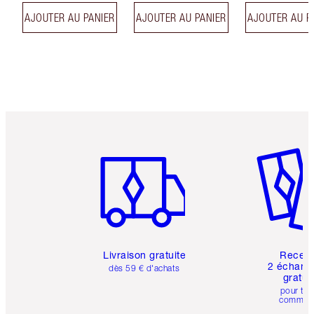
AJOUTER AU PANIER
AJOUTER AU PANIER
AJOUTER AU P
Article 1 sur 6
Article 
Livraison gratuite
Recev
2 échanti
dès 59 € d'achats
gratui
pour tou
comman