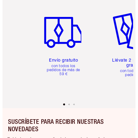
Artículo 1 de 6
Artículo
Envío gratuito
Llévate 2 m
gratis
con todos los
pedidos de más de
con todos
59 €
pedido
SUSCRÍBETE PARA RECIBIR NUESTRAS
NOVEDADES