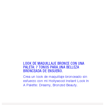
¡Desc
maqui
maqui
de Ch
LOOK DE MAQUILLAJE BRONCE CON UNA
PALETA: 7 TONOS PARA UNA BELLEZA
BRONCEADA DE ENSUEÑO.
Crea un look de maquillaje bronceado sin
esfuerzo con mi Hollywood Instant Look In
A Palette: Dreamy, Bronzed Beauty.