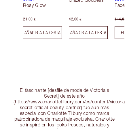
Glazed Goddess
Rosy Glow
Face K
21,00 €
42,00 €
114,00 
AÑADIR A LA CESTA
AÑADIR A LA CESTA
ELE
El fascinante [desfile de moda de Victoria's
Secret] de este año
(https://www.charlottetilbury.com/es/content/victoria-
secret-official-beauty-partner) fue aún más
especial con Charlotte Tilbury como marca
patrocinadora de maquillaje exclusiva. Charlotte
se inspiró en los looks frescos, naturales y