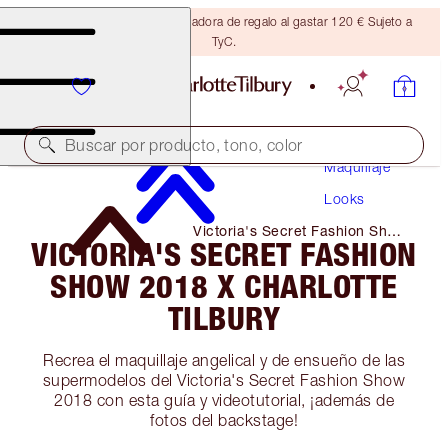
Consigue una brocha bronceadora de regalo al gastar 120 € Sujeto a
TyC.
Buscar por producto, tono, color
Maquillaje
Looks
Victoria's Secret Fashion Show
VICTORIA'S SECRET FASHION
2018 X Charlotte Tilbury
SHOW 2018 X CHARLOTTE
TILBURY
Recrea el maquillaje angelical y de ensueño de las
supermodelos del Victoria's Secret Fashion Show
2018 con esta guía y videotutorial, ¡además de
fotos del backstage!