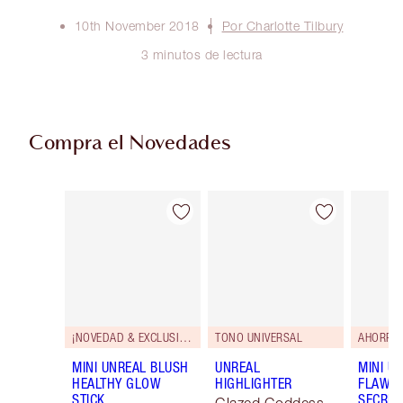
10th November 2018
Por Charlotte Tilbury
3 minutos de lectura
Compra el Novedades
Artículo 1 de 75
Artículo 2 de 75
¡NOVEDAD & EXCLUSIVOS!
TONO UNIVERSAL
AHORRA 
MINI UNREAL BLUSH
UNREAL
MINI U
HEALTHY GLOW
HIGHLIGHTER
FLAWL
STICK
SECRET