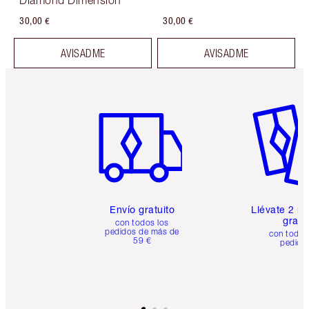
Diamond Dimension
30,00 €
30,00 €
AVISADME
AVISADME
Artículo 1 de 6
Artículo
Envío gratuito
Llévate 2 m
gratis
con todos los
pedidos de más de
con todos
59 €
pedido