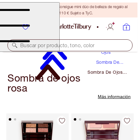
¡ÚLTIMA OPORTUNIDAD! Consigue mini dúo de belleza de regalo al
gastar 110 € Sujeto a TyC.
Maquillaje
Buscar por producto, tono, color
Ojos
Sombra De
Ojos
Sombra De Ojos
Sombra de ojos
Rosa
rosa
Más información