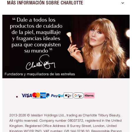
MÁS INFORMACIÓN SOBRE CHARLOTTE
2013-2026 © Islestarr Holdings Ltd., trading as Charlotte Tilbury Beauty.
All rights reserved. Company number 08037372, registered in the United
Kingdom. Registered Office Address: 8 Surrey Street, London, United
Kingdom WC2R 2ND. VAT number: GB 144 0736 30. Responsible Person