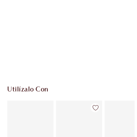
PRODUCTOS EXCLUSIVOS DE CHARLOTTE TILBURY
Club de fidelidad Charlotte’s Darlings. Gana
monedas de fidelización cada vez que
compres!
Envío estándar con compras de 59,00 €
Elige 2 muestras gratis al finalizar la compra
Utilízalo Con