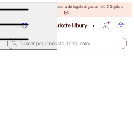
Consigue una brocha bronceadora de regalo al gastar 120 € Sujeto a
TyC.
Buscar por producto, tono, color
AHORRAR €29
THE PILLOW TALK LOOK
MEDIUM
279,00 €