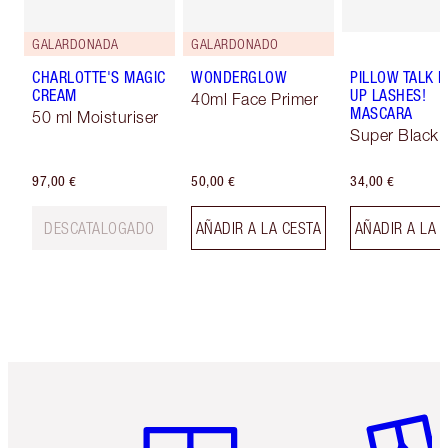
GALARDONADA
GALARDONADO
CHARLOTTE'S MAGIC
WONDERGLOW
PILLOW TALK 
CREAM
UP LASHES!
40ml Face Primer
MASCARA
50 ml Moisturiser
Super Black 
97,00 €
50,00 €
34,00 €
DESCATALOGADO
AÑADIR A LA CESTA
AÑADIR A LA 
Artículo 1 de 6
Artículo