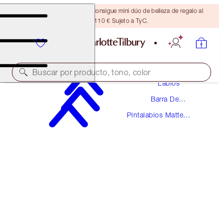
¡ÚLTIMA OPORTUNIDAD! Consigue mini dúo de belleza de regalo al
gastar 110 € Sujeto a TyC.
Maquillaje
Buscar por producto, tono, color
Labios
Barra De
MATTE REVOLUTION
Labios
Pintalabios Matte
VERY VICTORIA
Revolution
38,00 €
(
108,57 €
/
10
g
)