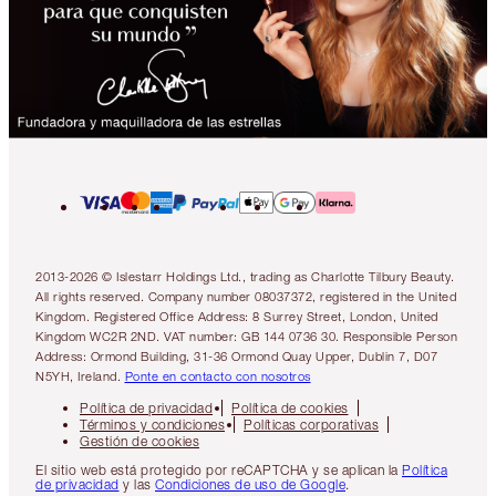
2013-2026 © Islestarr Holdings Ltd., trading as Charlotte Tilbury Beauty.
All rights reserved. Company number 08037372, registered in the United
Kingdom. Registered Office Address: 8 Surrey Street, London, United
Kingdom WC2R 2ND. VAT number: GB 144 0736 30. Responsible Person
Address: Ormond Building, 31-36 Ormond Quay Upper, Dublin 7, D07
N5YH, Ireland.
Ponte en contacto con nosotros
Política de privacidad
Política de cookies
Términos y condiciones
Políticas corporativas
Gestión de cookies
El sitio web está protegido por reCAPTCHA y se aplican la
Política
de privacidad
y las
Condiciones de uso de Google
.