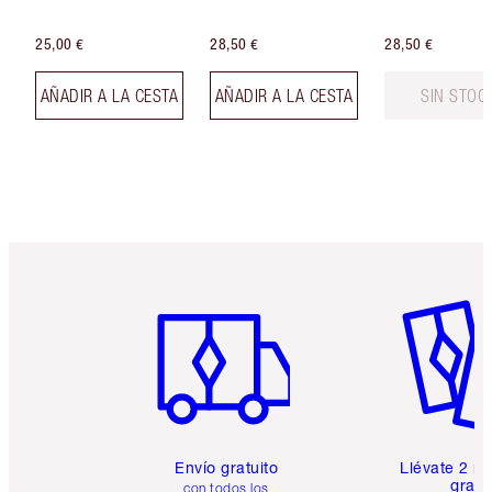
25,00 €
28,50 €
28,50 €
AÑADIR A LA CESTA
AÑADIR A LA CESTA
SIN STOC
Artículo 1 de 6
Artículo
Envío gratuito
Llévate 2 m
gratis
con todos los