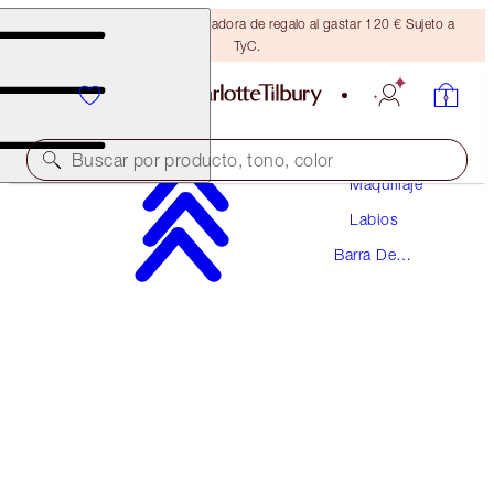
Consigue una brocha bronceadora de regalo al gastar 120 € Sujeto a
TyC.
Buscar por producto, tono, color
Maquillaje
Labios
MÁS TONOS DISPONIBLES
Barra De
MATTE REVOLUTION
Labios
WEDDING BELLES
40,00 €