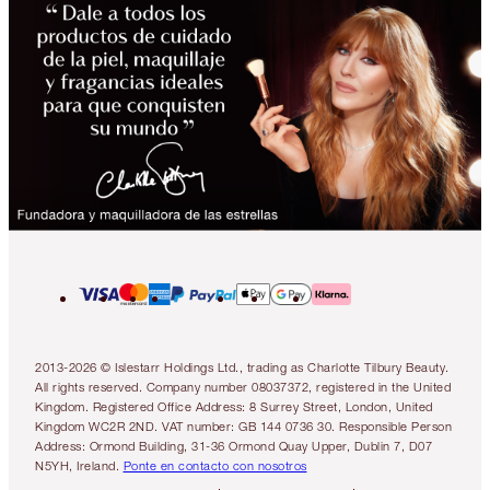
2013-2026 © Islestarr Holdings Ltd., trading as Charlotte Tilbury Beauty.
All rights reserved. Company number 08037372, registered in the United
Kingdom. Registered Office Address: 8 Surrey Street, London, United
Kingdom WC2R 2ND. VAT number: GB 144 0736 30. Responsible Person
Address: Ormond Building, 31-36 Ormond Quay Upper, Dublin 7, D07
N5YH, Ireland.
Ponte en contacto con nosotros