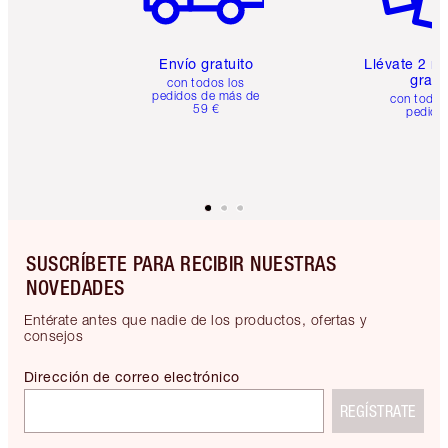
Envío gratuito
Llévate 2 m
gratis
con todos los
pedidos de más de
con todos
59 €
pedido
SUSCRÍBETE PARA RECIBIR NUESTRAS
NOVEDADES
Entérate antes que nadie de los productos, ofertas y
consejos
Dirección de correo electrónico
REGÍSTRATE