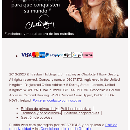
2013-2026 © Islestarr Holdings Ltd., trading as Charlotte Tilbury Beauty.
All rights reserved. Company number 08037372, registered in the United
Kingdom. Registered Office Address: 8 Surrey Street, London, United
Kingdom WC2R 2ND. VAT number: GB 144 0736 30. Responsible Person
Address: Ormond Building, 31-36 Ormond Quay Upper, Dublin 7, D07
N5YH, Ireland.
Ponte en contacto con nosotros
Política de privacidad
Política de cookies
Términos y condiciones
Políticas corporativas
Gestión de cookies
El sitio web está protegido por reCAPTCHA y se aplican la
Política
de privacidad
y las
Condiciones de uso de Google
.