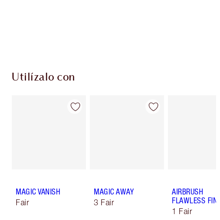
compres!
Envío estándar con compras de 59,00 €
Elige 2 muestras gratis al finalizar la compra
Utilízalo con
MAGIC VANISH
MAGIC AWAY
AIRBRUSH
FLAWLESS FIN
Fair
3 Fair
1 Fair