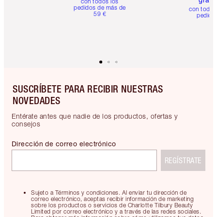
con todos los
pedidos de más de
con todos
59 €
pedido
SUSCRÍBETE PARA RECIBIR NUESTRAS
NOVEDADES
Entérate antes que nadie de los productos, ofertas y
consejos
Dirección de correo electrónico
REGÍSTRATE
Sujeto a Términos y condiciones. Al enviar tu dirección de
correo electrónico, aceptas recibir información de marketing
sobre los productos o servicios de Charlotte Tilbury Beauty
Limited por correo electrónico y a través de las redes sociales.