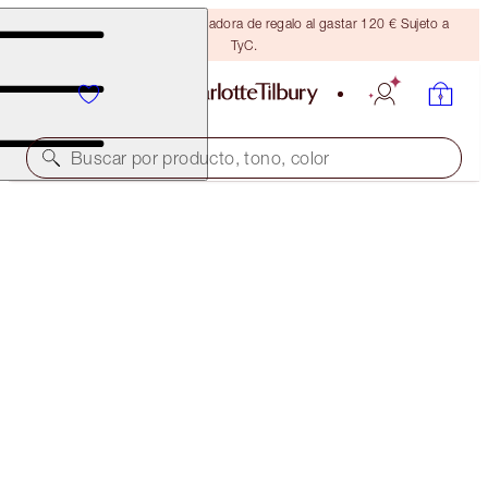
Consigue una brocha bronceadora de regalo al gastar 120 € Sujeto a
TyC.
Buscar por producto, tono, color
LIGHT WONDER
1.5 FAIR
54,00 €
(
13,50 €
/
10
ml
)