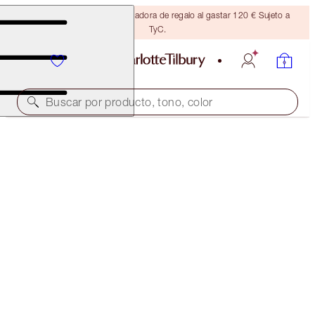
Consigue una brocha bronceadora de regalo al gastar 120 € Sujeto a
TyC.
Buscar por producto, tono, color
LIGHT WONDER
5 MEDIUM
54,00 €
(
13,50 €
/
10
ml
)