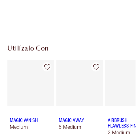
compres!
Envío estándar con compras de 59,00 €
Elige 2 muestras gratis al finalizar la compra
Utilízalo Con
MAGIC VANISH
MAGIC AWAY
AIRBRUSH
FLAWLESS FIN
Medium
5 Medium
2 Medium