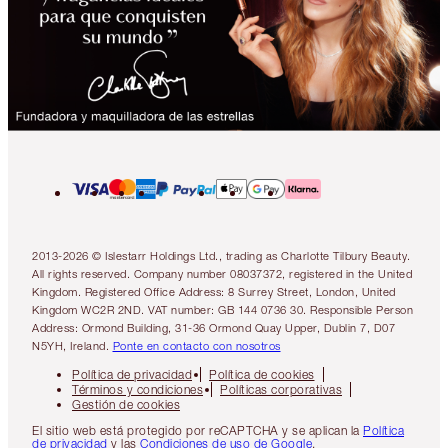
2013-2026 © Islestarr Holdings Ltd., trading as Charlotte Tilbury Beauty.
All rights reserved. Company number 08037372, registered in the United
Kingdom. Registered Office Address: 8 Surrey Street, London, United
Kingdom WC2R 2ND. VAT number: GB 144 0736 30. Responsible Person
Address: Ormond Building, 31-36 Ormond Quay Upper, Dublin 7, D07
N5YH, Ireland.
Ponte en contacto con nosotros
Política de privacidad
Política de cookies
Términos y condiciones
Políticas corporativas
Gestión de cookies
El sitio web está protegido por reCAPTCHA y se aplican la
Política
de privacidad
y las
Condiciones de uso de Google
.