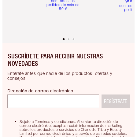
con todos los
pedidos de más de
con todos
59 €
pedido
SUSCRÍBETE PARA RECIBIR NUESTRAS
NOVEDADES
Entérate antes que nadie de los productos, ofertas y
consejos
Dirección de correo electrónico
REGÍSTRATE
Sujeto a Términos y condiciones. Al enviar tu dirección de
correo electrónico, aceptas recibir información de marketing
sobre los productos o servicios de Charlotte Tilbury Beauty
Limited por correo electrónico y a través de las redes sociales.