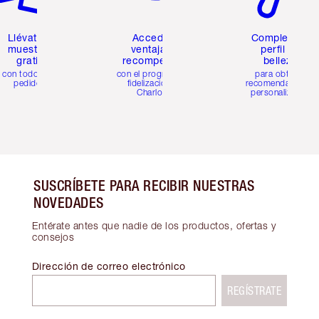
Llévate 2
Accede a
Completa tu
muestras
ventajas y
perfil de
gratis
recompensas
belleza
con todos los
con el programa de
para obtener
pedidos
fidelización de
recomendaciones
Charlotte
personalizadas
SUSCRÍBETE PARA RECIBIR NUESTRAS
NOVEDADES
Entérate antes que nadie de los productos, ofertas y
consejos
Dirección de correo electrónico
REGÍSTRATE