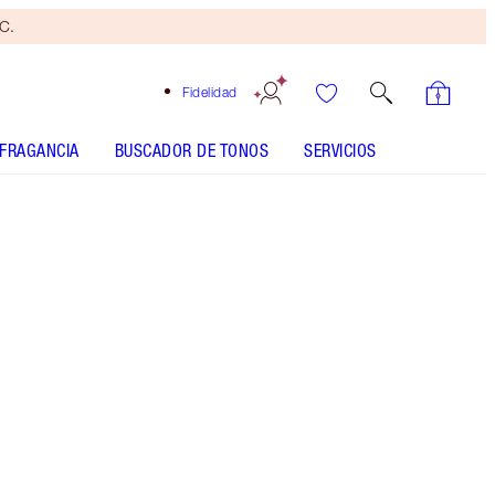
yC.
Fidelidad
FRAGANCIA
BUSCADOR DE TONOS
SERVICIOS
Screen Siren - Discontinued
Brocha
bronceadora
gratis