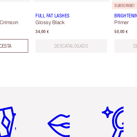
SUBSCRIBE!
FULL FAT LASHES
BRIGHTENI
 Crimson
Glossy Black
Primer
34,00 €
50,00 €
 CESTA
DESCATALOGADO
D
tículo 2 de 6
Artículo 3 de 6
Artículo 4 de 6