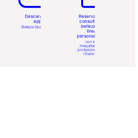
Descarga la
Reserva una
app
consulta de
belleza en
Belleza fácil para ti
línea
personalizada
con los
maquilladores
profesionales de
Charlotte.