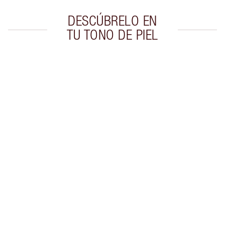
DESCÚBRELO EN
TU TONO DE PIEL
Artículo 1 de 20
Artí