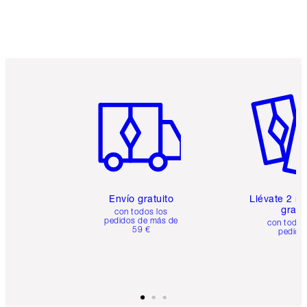
Artículo 1 de 6
Artículo
Envío gratuito
Llévate 2 m
gratis
con todos los
pedidos de más de
con todos
59 €
pedido