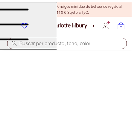
¡ÚLTIMA OPORTUNIDAD! Consigue mini dúo de belleza de regalo al
gastar 110 € Sujeto a TyC.
Buscar por producto, tono, color
HOLLYWOOD LIPS
RISING STAR
38,00 €