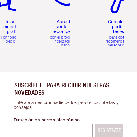
Llévate 2
Accede a
Completa tu
muestras
ventajas y
perfil de
gratis
recompensas
belleza
con todos los
con el programa de
para obtener
pedidos
fidelización de
recomendaciones
Charlotte
personalizadas
SUSCRÍBETE PARA RECIBIR NUESTRAS
NOVEDADES
Entérate antes que nadie de los productos, ofertas y
consejos
Dirección de correo electrónico
REGÍSTRATE