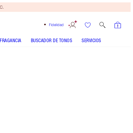
yC.
Fidelidad
FRAGANCIA
BUSCADOR DE TONOS
SERVICIOS
Platinum Blonde - Discontinued
Brocha
bronceadora
gratis