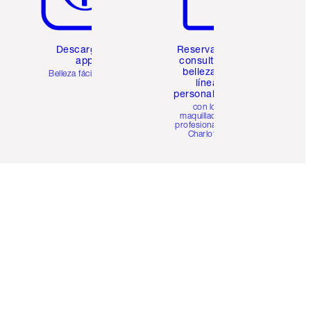
Descarga la
Reserva una
app
consulta de
belleza en
Belleza fácil para ti
línea
personalizada
con los
maquilladores
profesionales de
Charlotte.