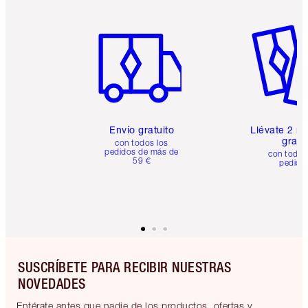
Artículo 1 de 6
Artículo
Envío gratuito
Llévate 2 m
gratis
con todos los
pedidos de más de
con todos
59 €
pedido
SUSCRÍBETE PARA RECIBIR NUESTRAS
NOVEDADES
Entérate antes que nadie de los productos, ofertas y