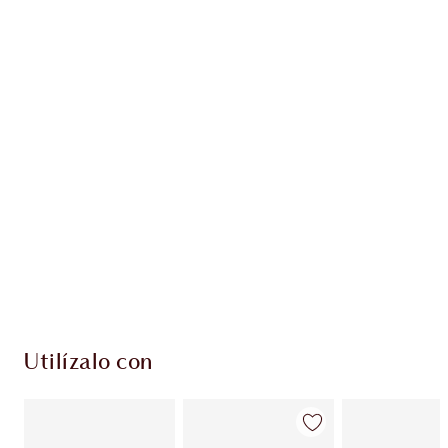
Gana 54 monedas de fidelización
Más información
PRODUCTOS EXCLUSIVOS DE CHARLOTTE TILBURY
Club de fidelidad Charlotte’s Darlings. Gana
monedas de fidelización cada vez que
compres!
Envío estándar con compras de 59,00 €
Elige 2 muestras gratis al finalizar la compra
Utilízalo con