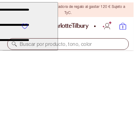
Consigue una brocha bronceadora de regalo al gastar 120 € Sujeto a
TyC.
Buscar por producto, tono, color
AIRBRUSH FLAWLESS FOUNDATION
5 WARM
54,00 €
(
18,00 €
/
10
ml
)