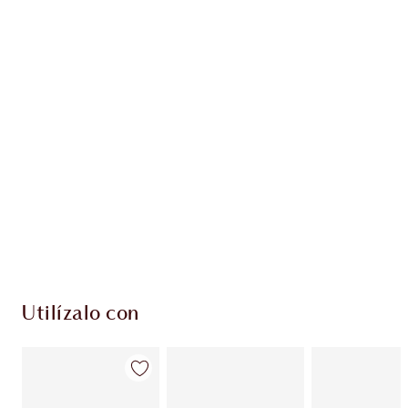
Gana 54 monedas de fidelización
Más información
PRODUCTOS EXCLUSIVOS DE CHARLOTTE TILBURY
Club de fidelidad Charlotte’s Darlings. Gana
monedas de fidelización cada vez que
compres!
Envío estándar con compras de 59,00 €
Elige 2 muestras gratis al finalizar la compra
Utilízalo con