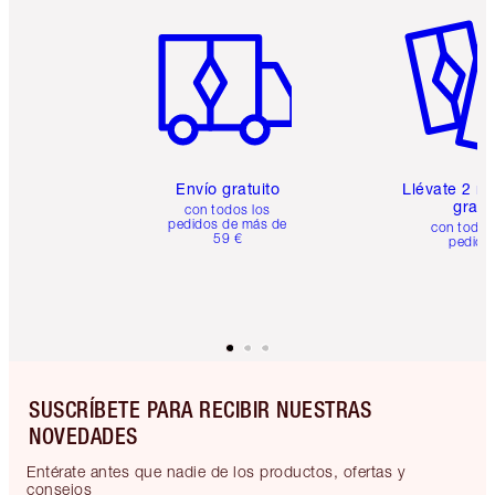
Artículo 1 de 6
Artículo
Envío gratuito
Llévate 2 m
gratis
con todos los
pedidos de más de
con todos
59 €
pedido
SUSCRÍBETE PARA RECIBIR NUESTRAS
NOVEDADES
Entérate antes que nadie de los productos, ofertas y
consejos