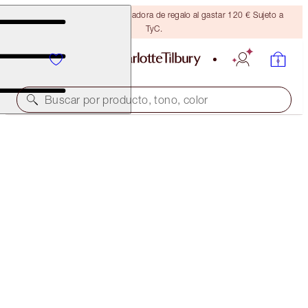
Consigue una brocha bronceadora de regalo al gastar 120 € Sujeto a
TyC.
Buscar por producto, tono, color
AIRBRUSH FLAWLESS FOUNDATION
13 COOL
54,00 €
(
18,00 €
/
10
ml
)