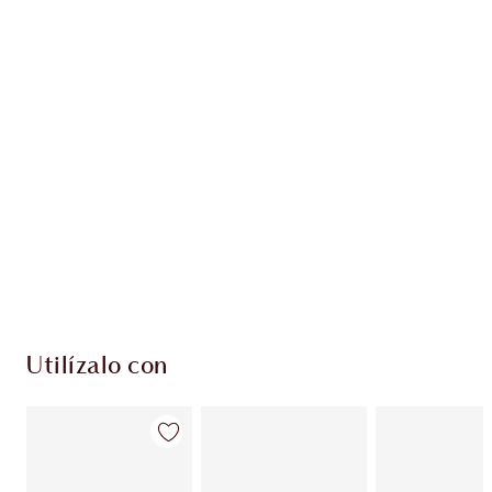
Gana 54 monedas de fidelización
Más información
PRODUCTOS EXCLUSIVOS DE CHARLOTTE TILBURY
Club de fidelidad Charlotte’s Darlings. Gana
monedas de fidelización cada vez que
compres!
Envío estándar con compras de 59,00 €
Elige 2 muestras gratis al finalizar la compra
Utilízalo con