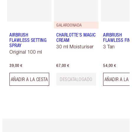
GALARDONADA
AIRBRUSH
CHARLOTTE'S MAGIC
AIRBRUSH
FLAWLESS SETTING
CREAM
FLAWLESS FIN
SPRAY
30 ml Moisturiser
3 Tan
Original 100 ml
39,00 €
67,00 €
54,00 €
AÑADIR A LA CESTA
DESCATALOGADO
AÑADIR A LA 
Artículo 1 de 6
Artículo