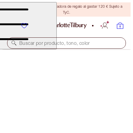
Consigue una brocha bronceadora de regalo al gastar 120 € Sujeto a
TyC.
Buscar por producto, tono, color
AIRBRUSH FLAWLESS FOUNDATION
11 WARM
54,00 €
(
18,00 €
/
10
ml
)