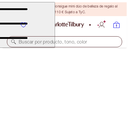
¡ÚLTIMA OPORTUNIDAD! Consigue mini dúo de belleza de regalo al
gastar 110 € Sujeto a TyC.
Buscar por producto, tono, color
AIRBRUSH FLAWLESS FOUNDATION
13 NEUTRAL
54,00 €
(
18,00 €
/
10
ml
)