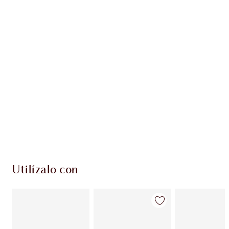
Gana 54 monedas de fidelización
Más información
PRODUCTOS EXCLUSIVOS DE CHARLOTTE TILBURY
Club de fidelidad Charlotte’s Darlings. Gana
monedas de fidelización cada vez que
compres!
Envío estándar con compras de 59,00 €
Elige 2 muestras gratis al finalizar la compra
Utilízalo con