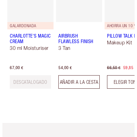
GALARDONADA
AHORRA UN 10 %
CHARLOTTE'S MAGIC
AIRBRUSH
PILLOW TALK LI
CREAM
FLAWLESS FINISH
Makeup Kit
30 ml Moisturiser
3 Tan
67,00 €
54,00 €
66,50 €
59,85 €
DESCATALOGADO
AÑADIR A LA CESTA
ELEGIR TO
Artículo 1 de 6
Artículo