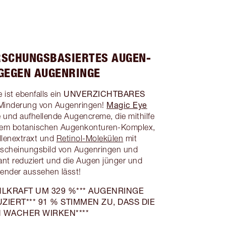
RSCHUNGSBASIERTES AUGEN-
GEGEN AUGENRINGE
UNVERZICHTBARES
ist ebenfalls ein
Magic Eye
Minderung von Augenringen!
e und aufhellende Augencreme, die mithilfe
einem botanischen Augenkonturen-Komplex,
llenextraxt und
Retinol-Molekülen
mit
scheinungsbild von Augenringen und
ant reduziert und die Augen jünger und
lender aussehen lässt!
HLKRAFT UM 329 %*** AUGENRINGE
IERT*** 91 % STIMMEN ZU, DASS DIE
 WACHER WIRKEN****