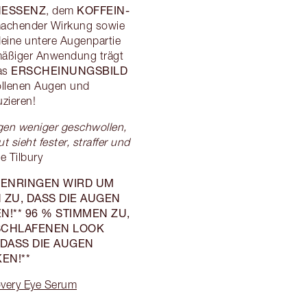
NESSENZ
KOFFEIN-
, dem
machender Wirkung sowie
deine untere Augenpartie
mäßiger Anwendung trägt
ERSCHEINUNGSBILD
das
wollenen Augen und
uzieren!
gen weniger geschwollen,
 sieht fester, straffer und
e Tilbury
GENRINGEN WIRD UM
 ZU, DASS DIE AUGEN
!** 96 % STIMMEN ZU,
ESCHLAFENEN LOOK
 DASS DIE AUGEN
EN!**
very Eye Serum