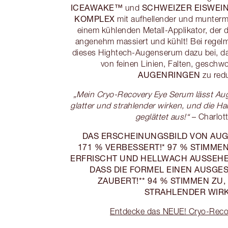
ICEAWAKE™
SCHWEIZER EISWEI
und
KOMPLEX
mit aufhellender und munter
einem kühlenden Metall-Applikator, der 
angenehm massiert und kühlt! Bei regel
dieses Hightech-Augenserum dazu bei, 
von feinen Linien, Falten, gesch
AUGENRINGEN
zu red
„Mein Cryo-Recovery Eye Serum lässt Au
glatter und strahlender wirken, und die Haut
geglättet aus!“
– Charlott
DAS ERSCHEINUNGSBILD VON AU
171 % VERBESSERT!* 97 % STIMMEN
ERFRISCHT UND HELLWACH AUSSEHEN
DASS DIE FORMEL EINEN AUSG
ZAUBERT!** 94 % STIMMEN ZU,
STRAHLENDER WIRK
Entdecke das NEUE! Cryo-Reco