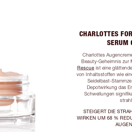
CHARLOTTES FO
SERUM 
Charlottes Augencreme 
Beauty-Geheimnis zur 
Rescue
ist eine glättend
von Inhaltsstoffen wie 
Seidelbast-Stammze
Depotwirkung das Er
Schwellungen signifik
strah
STEIGERT DIE STRA
WIRKEN UM 68 % REDUZ
AUGEN