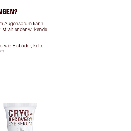
NGEN?
inem Augenserum kann
ür strahlender wirkende
s wie Eisbäder, kalte
zt!