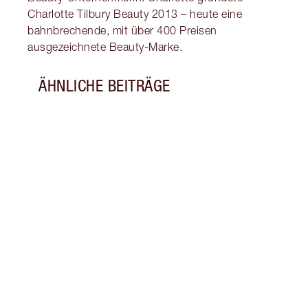
Charlotte Tilbury Beauty 2013 – heute eine
bahnbrechende, mit über 400 Preisen
ausgezeichnete Beauty-Marke.
ÄHNLICHE BEITRÄGE
Artikel 1 von 7
SO R
VON 
Was s
Gesic
Gesic
und e
abdec
Trick
entzü