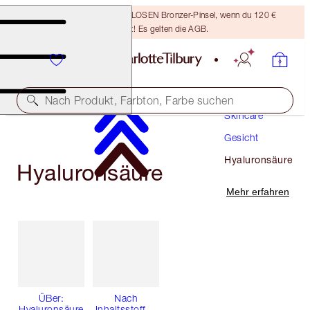
Sichere dir einen KOSTENLOSEN Bronzer-Pinsel, wenn du 120 €
ausgibst! Es gelten die AGB.
Nach Produkt, Farbton, Farbe suchen
Skincare
Gesicht
Hyaluronsäure
Hyaluronsäure
Mehr erfahren
ÜBer:
Nach
Hyaluronsäure
Inhaltsstoffen