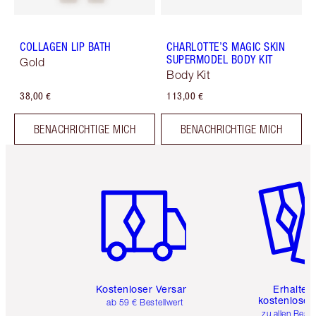
COLLAGEN LIP BATH
CHARLOTTE’S MAGIC SKIN
SUPERMODEL BODY KIT
Gold
Body Kit
38,00 €
113,00 €
BENACHRICHTIGE MICH
BENACHRICHTIGE MICH
Artikel 1 von 6
Artikel 
Kostenloser Versand
Erhalte 
kostenlose 
ab 59 € Bestellwert
zu allen Best