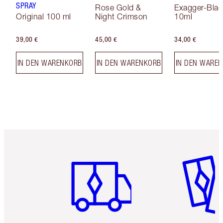
SPRAY
Rose Gold &
Exagger-Blac
Original 100 ml
Night Crimson
10ml
39,00 €
45,00 €
34,00 €
IN DEN WARENKORB
IN DEN WARENKORB
IN DEN WARE
Artikel 1 von 6
Artikel 