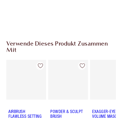
Kostenloser Standardversand wenn du
59,00 €ausgibst
Wähle zwei kostenlose Proben beim Checkout
aus
Verwende Dieses Produkt Zusammen
Mit
AIRBRUSH
POWDER & SCULPT
EXAGGER-EYES
FLAWLESS SETTING
BRUSH
VOLUME MASC