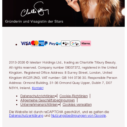
2013-2026 © Islestarr Holdings Ltd., trading as Charlotte Tilbury Beauty.
All rights reserved. Company number 08037372, registered in the United
Kingdom. Registered Office Address: 8 Surrey Street, London, United
Kingdom WC2R 2ND. VAT number: GB 144 0736 30. Responsible Person
Address: Ormond Building, 31-36 Ormond Quay Upper, Dublin 7, D07
N5YH, Ireland.
Kontakt
Datenschutzrichtlinien
Cookie-Richtlinien
Allgemeine Geschäftsbedingungen
Unternehmensrichtlinien
Cookies verwalten
Die Website ist durch reCAPTCHA geschützt, und es gelten die
Datenschutzerklärung
und
Nutzungsbedingungen von Google
.