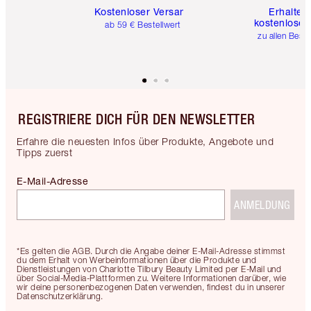
Kostenloser Versand
Erhalte 
kostenlose 
ab 59 € Bestellwert
zu allen Best
REGISTRIERE DICH FÜR DEN NEWSLETTER
Erfahre die neuesten Infos über Produkte, Angebote und
Tipps zuerst
E-Mail-Adresse
ANMELDUNG
*Es gelten die AGB. Durch die Angabe deiner E-Mail-Adresse stimmst
du dem Erhalt von Werbeinformationen über die Produkte und
Dienstleistungen von Charlotte Tilbury Beauty Limited per E-Mail und
über Social-Media-Plattformen zu. Weitere Informationen darüber, wie
wir deine personenbezogenen Daten verwenden, findest du in unserer
Datenschutzerklärung.