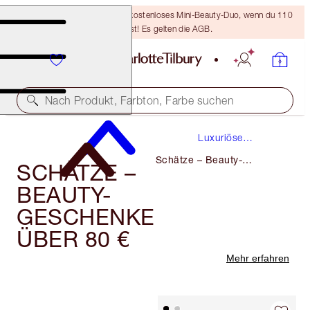
LETZTE CHANCE! Erhalte ein kostenloses Mini-Beauty-Duo, wenn du 110
€ ausgibst! Es gelten die AGB.
Nach Produkt, Farbton, Farbe suchen
Luxuriöse
Geschenke
Schätze – Beauty-
SCHÄTZE –
Geschenke ÜBer 80 €
BEAUTY-
GESCHENKE
ÜBER 80 €
Mehr erfahren