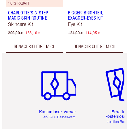
10 % RABATT
CHARLOTTE’S 3-STEP
BIGGER, BRIGHTER,
MAGIC SKIN ROUTINE
EXAGGER-EYES KIT
Skincare Kit
Eye Kit
209,00 €
188,10 €
121,00 €
114,95 €
BENACHRICHTIGE MICH
BENACHRICHTIGE MICH
Artikel 1 von 6
Artikel 
Kostenloser Versand
Erhalte 
kostenlose 
ab 59 € Bestellwert
zu allen Best