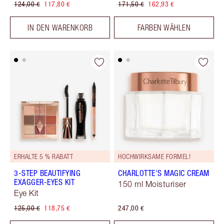
124,00 €
117,80 €
171,50 €
162,93 €
IN DEN WARENKORB
FARBEN WÄHLEN
ERHALTE 5 % RABATT
HOCHWIRKSAME FORMEL!
3-STEP BEAUTIFYING
CHARLOTTE'S MAGIC CREAM
EXAGGER-EYES KIT
150 ml Moisturiser
Eye Kit
125,00 €
118,75 €
247,00 €