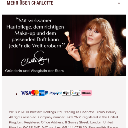
MEHR ÜBER CHARLOTTE
2013-2026 © Islestarr Holdings Ltd., trading as Charlotte Tilbury Beauty.
All rights reserved. Company number 08037372, registered in the United
Kingdom. Registered Office Address: 8 Surrey Street, London, United
Kingdom WC2R 2ND. VAT number: GB 144 0736 30. Responsible Person