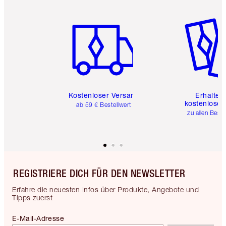
Artikel 1 von 6
Artikel 
Kostenloser Versand
Erhalte 
kostenlose 
ab 59 € Bestellwert
zu allen Best
REGISTRIERE DICH FÜR DEN NEWSLETTER
Erfahre die neuesten Infos über Produkte, Angebote und
Tipps zuerst
E-Mail-Adresse