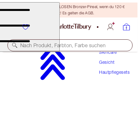
Sichere dir einen KOSTENLOSEN Bronzer-Pinsel, wenn du 120 €
ausgibst! Es gelten die AGB.
Nach Produkt, Farbton, Farbe suchen
Skincare
Gesicht
15 % RABATT
Hautpflegesets
CHARLOTTE'S MAGIC SKIN TRILOGY
SKINCARE KIT
276,00 €
234,60 €