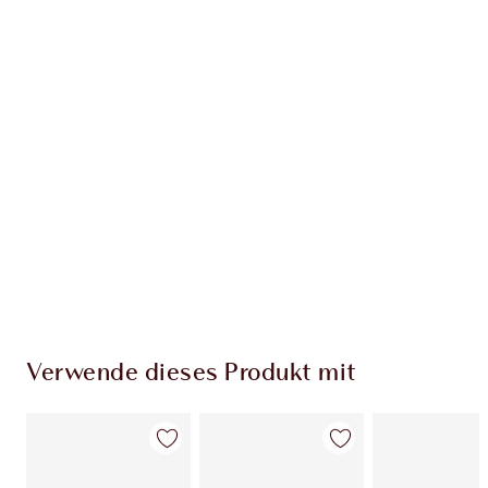
Erhalte 235 Treuetaler
Mehr erfahren
EXKLUSIV-ANGEBOTE BEI CHARLOTTE TILBURY
Charlottes Darlings Treue-Club. Sammle bei
jedem Einkauf Treuetaler!
Kostenloser Standardversand wenn du
59,00 €ausgibst
Wähle zwei kostenlose Proben beim Checkout
aus
Verwende dieses Produkt mit