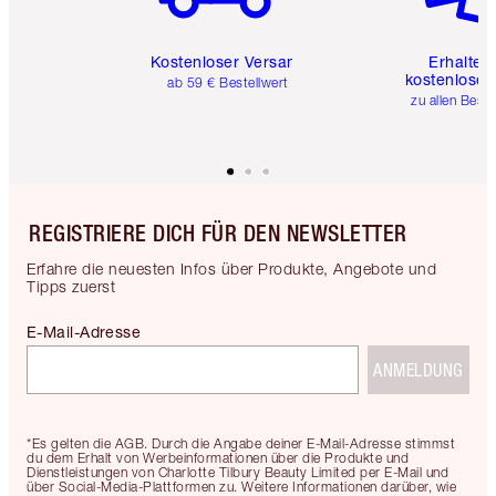
Kostenloser Versand
Erhalte 
kostenlose 
ab 59 € Bestellwert
zu allen Best
REGISTRIERE DICH FÜR DEN NEWSLETTER
Erfahre die neuesten Infos über Produkte, Angebote und
Tipps zuerst
E-Mail-Adresse
ANMELDUNG
*Es gelten die AGB. Durch die Angabe deiner E-Mail-Adresse stimmst
du dem Erhalt von Werbeinformationen über die Produkte und
Dienstleistungen von Charlotte Tilbury Beauty Limited per E-Mail und
über Social-Media-Plattformen zu. Weitere Informationen darüber, wie