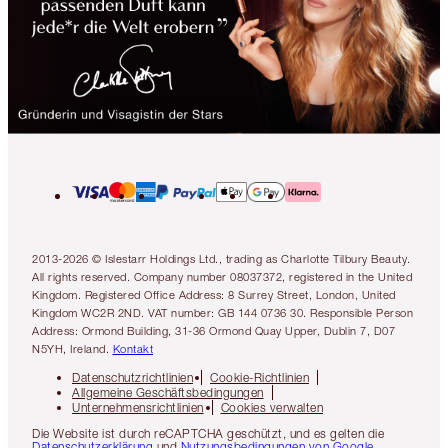
2013-2026 © Islestarr Holdings Ltd., trading as Charlotte Tilbury Beauty.
All rights reserved. Company number 08037372, registered in the United
Kingdom. Registered Office Address: 8 Surrey Street, London, United
Kingdom WC2R 2ND. VAT number: GB 144 0736 30. Responsible Person
Address: Ormond Building, 31-36 Ormond Quay Upper, Dublin 7, D07
N5YH, Ireland.
Kontakt
Datenschutzrichtlinien
Cookie-Richtlinien
Allgemeine Geschäftsbedingungen
Unternehmensrichtlinien
Cookies verwalten
Die Website ist durch reCAPTCHA geschützt, und es gelten die
Datenschutzerklärung
und
Nutzungsbedingungen von Google
.