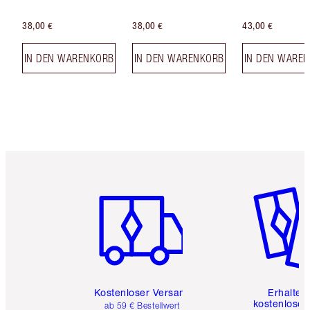
38,00 €
38,00 €
43,00 €
IN DEN WARENKORB
IN DEN WARENKORB
IN DEN WARE
Artikel 1 von 6
Artikel 
Kostenloser Versand
Erhalte 
kostenlose 
ab 59 € Bestellwert