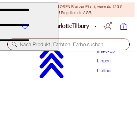
Sichere dir einen KOSTENLOSEN Bronzer-Pinsel, wenn du 120 €
ausgibst! Es gelten die AGB.
Nach Produkt, Farbton, Farbe suchen
Make-Up
Lippen
LIP CHEAT CONTOUR DUO
Lipliner
DEEP
28,50 €
(
36.538,00 €
/
1
kg
)