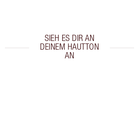
Wähle zwei kostenlose Proben beim Checkout
aus
SIEH ES DIR AN
DEINEM HAUTTON
AN
Artikel 1 von 20
Arti