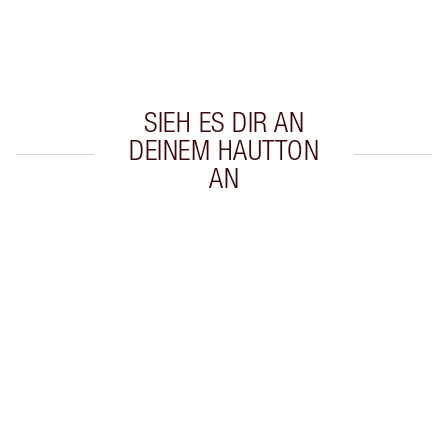
Wähle zwei kostenlose Proben beim Checkout
aus
SIEH ES DIR AN
DEINEM HAUTTON
AN
Artikel 1 von 20
Arti