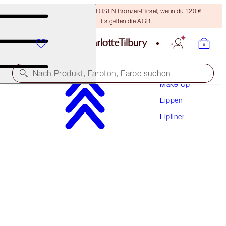
Sichere dir einen KOSTENLOSEN Bronzer-Pinsel, wenn du 120 €
ausgibst! Es gelten die AGB.
Nach Produkt, Farbton, Farbe suchen
Make-Up
Lippen
LIP CHEAT CONTOUR DUO
Lipliner
TAN
28,50 €
(
36.538,00 €
/
1
kg
)