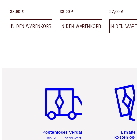
38,00 €
38,00 €
27,00 €
IN DEN WARENKORB
IN DEN WARENKORB
IN DEN WARE
Artikel 1 von 6
Artikel 
Kostenloser Versand
Erhalte 
kostenlose 
ab 59 € Bestellwert