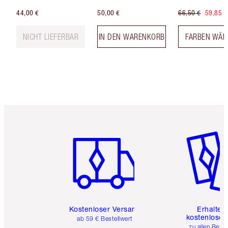
44,00 €
50,00 €
66,50 €
59,85 €
NICHT LIEFERBAR
IN DEN WARENKORB
FARBEN WÄH
Artikel 1 von 6
Artikel 
Kostenloser Versand
Erhalte 
kostenlose 
ab 59 € Bestellwert
zu allen Best