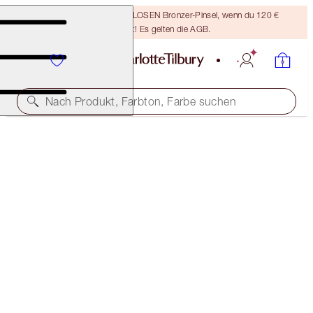
Sichere dir einen KOSTENLOSEN Bronzer-Pinsel, wenn du 120 €
ausgibst! Es gelten die AGB.
Nach Produkt, Farbton, Farbe suchen
LIMITED EDITION
LIMITED EDITION MAGIC HOLLYWOOD GLOW TRIO
SKINCARE & MAKEUP KIT
187,00 €