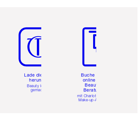
Artikel 5 von 6
Artikel 6 von 6
e
Lade die App
Buche eine
herunter
online 1:1
Beauty-
Beauty leicht
Beratung
gemacht
mit Charlottes Pro
Make-up-Artists.