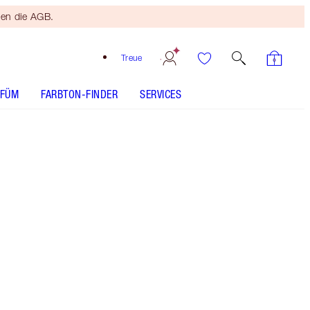
ten die AGB.
Treue
RFÜM
FARBTON-FINDER
SERVICES
ANWENDUNG
Kostenloser
Bronzing
Brush
Ab einem
Einkaufswert
von 120 €!
Es gelten
die AGB.
Mein Flüssig-Highlighter für einen Kerzenlicht-