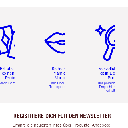
tikel 2 von 6
Artikel 3 von 6
Artikel 4 von 6
Erhalte zwei
Sichere dir
Vervollständig
kostenlose
Prämien &
dein Beauty-
Proben
Vorteile
Profil
 allen Bestellungen
mit Charlottes
um personalisierte
Treueprogramm
Empfehlungen zu
erhalten
REGISTRIERE DICH FÜR DEN NEWSLETTER
Erfahre die neuesten Infos über Produkte, Angebote