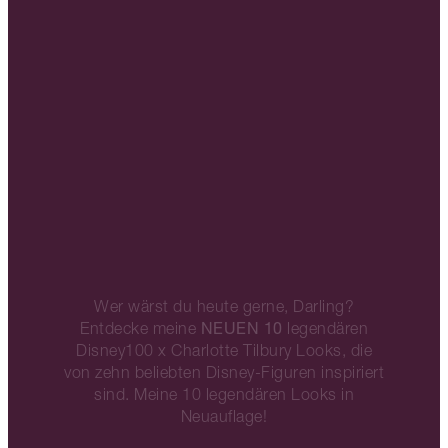
Wer wärst du heute gerne, Darling?
NEUEN 10
Entdecke meine
legendären
Disney100 x Charlotte Tilbury Looks, die
von zehn beliebten Disney-Figuren inspiriert
sind. Meine 10 legendären Looks in
Neuauflage!