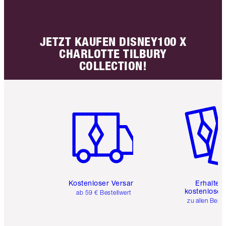
JETZT KAUFEN DISNEY100 X
CHARLOTTE TILBURY
COLLECTION!
Artikel 1 von 6
Artikel 
Kostenloser Versand
Erhalte 
kostenlose 
ab 59 € Bestellwert
zu allen Best