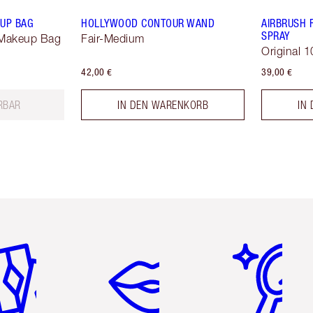
EUP BAG
HOLLYWOOD CONTOUR WAND
AIRBRUSH 
SPRAY
 Makeup Bag
Fair-Medium
Original 1
42,00 €
39,00 €
ERBAR
IN DEN WARENKORB
IN
tikel 2 von 6
Artikel 3 von 6
Artikel 4 von 6