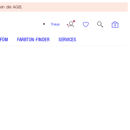
ten die AGB.
Treue
RFÜM
FARBTON-FINDER
SERVICES
Kostenloser
Bronzing
Brush
Ab einem
Einkaufswert
von 120 €!
Es gelten
die AGB.
Ein Flüssig-Highlighter in wunderschönem Gold
Mehr anzeigen