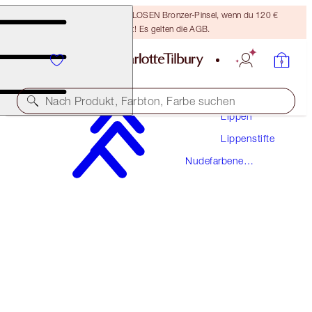
Sichere dir einen KOSTENLOSEN Bronzer-Pinsel, wenn du 120 €
ausgibst! Es gelten die AGB.
Make-Up
Nach Produkt, Farbton, Farbe suchen
Lippen
Lippenstifte
HOT LIPS
Nudefarbene
KIM K.W.
Lippenstifte
38,00 €
(
10.857,00 €
/
1
kg
)