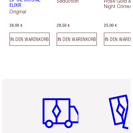
Seduction
Rose Gold &
ELIXIR
Night Crimso
Original
36,00 €
28,50 €
25,00 €
IN DEN WARENKORB
IN DEN WARENKORB
IN DEN WARE
Artikel 1 von 6
Artikel 