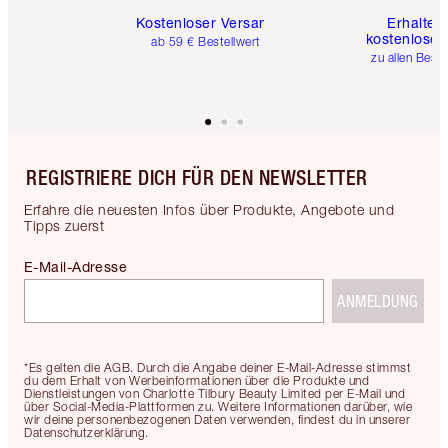
Kostenloser Versand
Erhalte 
kostenlose 
ab 59 € Bestellwert
zu allen Best
REGISTRIERE DICH FÜR DEN NEWSLETTER
Erfahre die neuesten Infos über Produkte, Angebote und
Tipps zuerst
E-Mail-Adresse
ANMELDUNG
*Es gelten die AGB. Durch die Angabe deiner E-Mail-Adresse stimmst
du dem Erhalt von Werbeinformationen über die Produkte und
Dienstleistungen von Charlotte Tilbury Beauty Limited per E-Mail und
über Social-Media-Plattformen zu. Weitere Informationen darüber, wie
wir deine personenbezogenen Daten verwenden, findest du in unserer
Datenschutzerklärung.