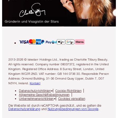
2013-2026 © Islestarr Holdings Ltd., trading as Charlotte Tilbury Beauty.
All rights reserved. Company number 08037372, registered in the United
Kingdom. Registered Office Address: 8 Surrey Street, London, United
Kingdom WC2R 2ND. VAT number: GB 144 0736 30. Responsible Person
Address: Ormond Building, 31-36 Ormond Quay Upper, Dublin 7, D07
N5YH, Ireland.
Kontakt
Datenschutzrichtlinien
Cookie-Richtlinien
Allgemeine Geschäftsbedingungen
Unternehmensrichtlinien
Cookies verwalten
Die Website ist durch reCAPTCHA geschützt, und es gelten die
Datenschutzerklärung
und
Nutzungsbedingungen von Google
.