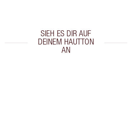
Wähle zwei kostenlose Proben beim Checkout
aus
SIEH ES DIR AUF
DEINEM HAUTTON
AN
Artikel 1 von 20
Arti