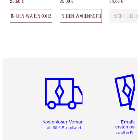
28,50 €
25,00 €
34,00 €
IN DEN WARENKORB
IN DEN WARENKORB
NICHT LIEFE
Artikel 1 von 6
Artikel 
Kostenloser Versand
Erhalte 
kostenlose 
ab 59 € Bestellwert
zu allen Best