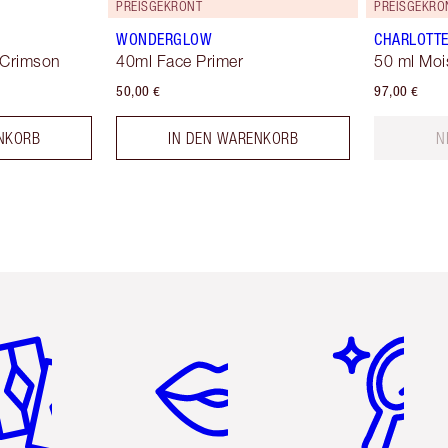
PREISGEKRÖNT
PREISGEKRÖ
WONDERGLOW
CHARLOTTE
 Crimson
40ml Face Primer
50 ml Moi
50,00 €
97,00 €
NKORB
IN DEN WARENKORB
N
tikel 2 von 6
Artikel 3 von 6
Artikel 4 von 6