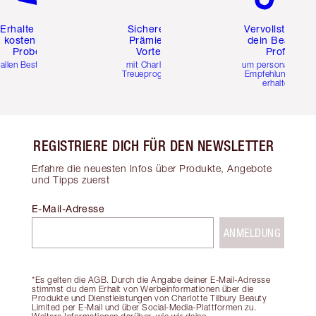
Erhalte zwei
Sichere dir
Vervollständig
kostenlose
Prämien &
dein Beauty-
Proben
Vorteile
Profil
 allen Bestellungen
mit Charlottes
um personalisierte
Treueprogramm
Empfehlungen zu
erhalten
REGISTRIERE DICH FÜR DEN NEWSLETTER
Erfahre die neuesten Infos über Produkte, Angebote
und Tipps zuerst
E-Mail-Adresse
ANMELDUNG
*Es gelten die AGB. Durch die Angabe deiner E-Mail-Adresse
stimmst du dem Erhalt von Werbeinformationen über die
Produkte und Dienstleistungen von Charlotte Tilbury Beauty
Limited per E-Mail und über Social-Media-Plattformen zu.