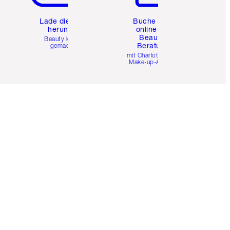
e
Lade die App
Buche eine
herunter
online 1:1
Beauty-
Beauty leicht
Beratung
gemacht
mit Charlottes Pro
Make-up-Artists.