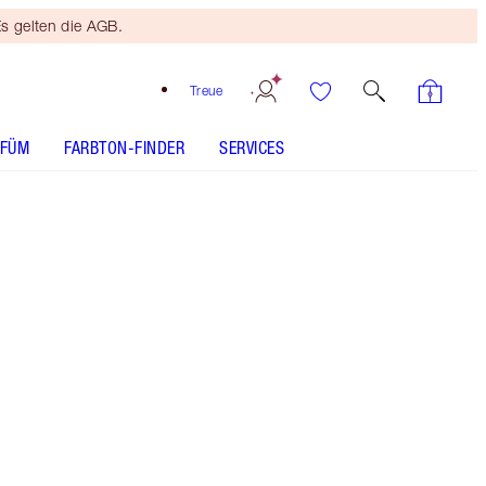
s gelten die AGB.
Treue
RFÜM
FARBTON-FINDER
SERVICES
Rising Star - Discontinued
Kostenloses Mini
Beauty Duo