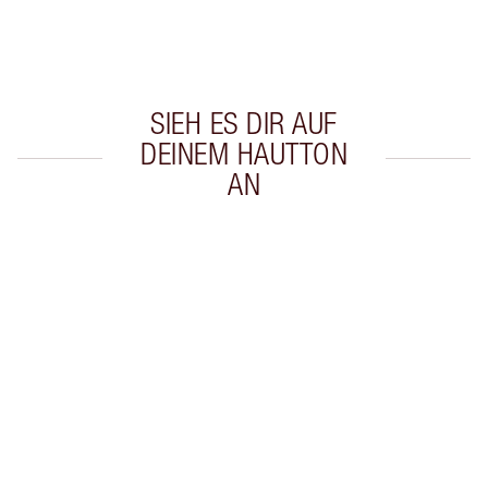
Wähle zwei kostenlose Proben beim Checkout
aus
SIEH ES DIR AUF
DEINEM HAUTTON
AN
Artikel 1 von 20
Arti