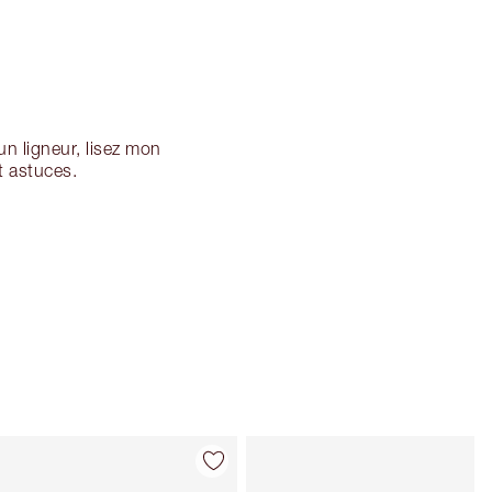
n ligneur, lisez mon
t astuces.
Article 4 sur 26
Article 5 sur 