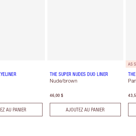
AS S
EYELINER
THE SUPER NUDES DUO LINER
THE
Nude/brown
Pan
46,00 $
43,5
EZ AU PANIER
AJOUTEZ AU PANIER