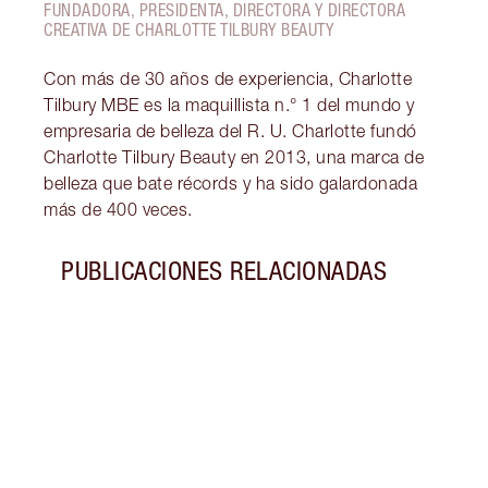
FUNDADORA, PRESIDENTA, DIRECTORA Y DIRECTORA
CREATIVA DE CHARLOTTE TILBURY BEAUTY
Con más de 30 años de experiencia, Charlotte
Tilbury MBE es la maquillista n.° 1 del mundo y
empresaria de belleza del R. U. Charlotte fundó
Charlotte Tilbury Beauty en 2013, una marca de
belleza que bate récords y ha sido galardonada
más de 400 veces.
PUBLICACIONES RELACIONADAS
Artículo 1 de 2
REGA
EL D
Desc
con l
del D
su dí