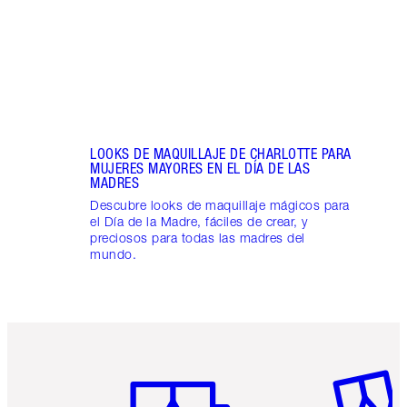
cuida
labio
belle
LOOKS DE MAQUILLAJE DE CHARLOTTE PARA
MUJERES MAYORES EN EL DÍA DE LAS
MADRES
Descubre looks de maquillaje mágicos para
el Día de la Madre, fáciles de crear, y
preciosos para todas las madres del
mundo.
Artículo 1 de 6
Artículo