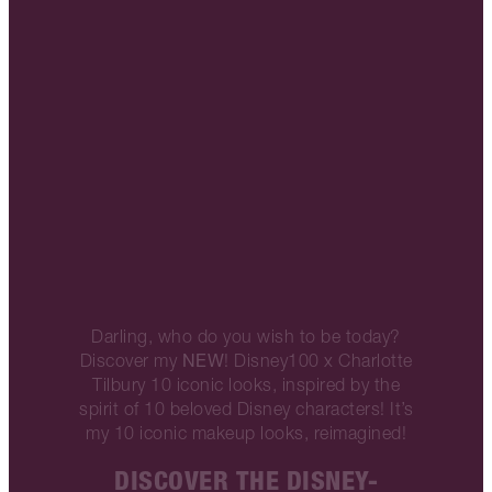
Darling, who do you wish to be today?
NEW
Discover my
! Disney100 x Charlotte
Tilbury 10 iconic looks, inspired by the
spirit of 10 beloved Disney characters! It’s
my 10 iconic makeup looks, reimagined!
DISCOVER THE DISNEY-