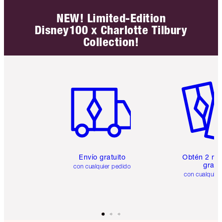
NEW! Limited-Edition
Disney100 x Charlotte Tilbury
Collection!
Artículo 1 de 6
Artículo
Envío gratuito
Obtén 2 mu
gratis
con cualquier pedido
con cualquier