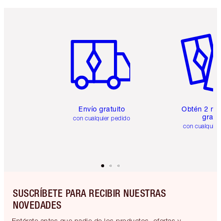
Artículo 1 de 6
Artículo
Envío gratuito
Obtén 2 mu
gratis
con cualquier pedido
con cualquier
SUSCRÍBETE PARA RECIBIR NUESTRAS
NOVEDADES
Entérate antes que nadie de los productos, ofertas y