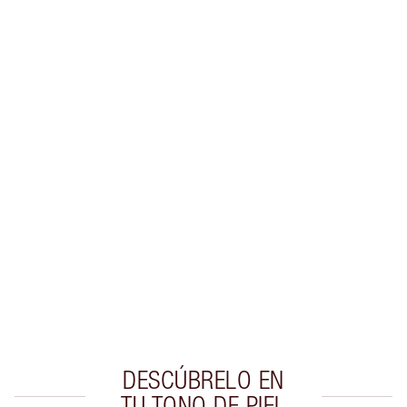
Gana 37 monedas de fidelización
Más información
EXCLUSIVOS DE CHARLOTTE TILBURY
Club de fidelidad Charlotte’s Darlings. Gana
monedas de fidelización cada vez que
compres!
Entrega estándar gratuita al gastar $50
Escoge 2 muestras gratis al momento de pagar
DESCÚBRELO EN
TU TONO DE PIEL