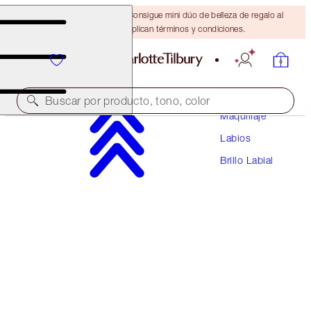
¡ÚLTIMA OPORTUNIDAD! Consigue mini dúo de belleza de regalo al
gastar $110 Se aplican términos y condiciones.
Buscar por producto, tono, color
Maquillaje
Labios
COLLAGEN LIP BATH
Brillo Labial
PILLOW TALK
$37.00