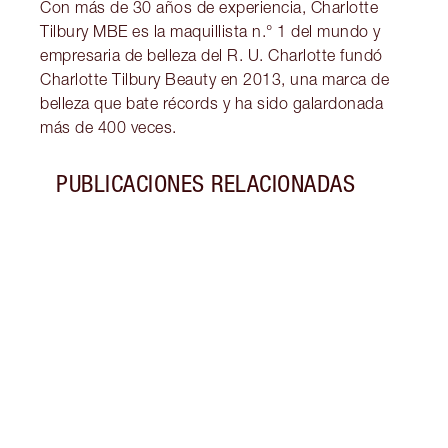
Con más de 30 años de experiencia, Charlotte
Tilbury MBE es la maquillista n.° 1 del mundo y
empresaria de belleza del R. U. Charlotte fundó
Charlotte Tilbury Beauty en 2013, una marca de
belleza que bate récords y ha sido galardonada
más de 400 veces.
PUBLICACIONES RELACIONADAS
Artículo 1 de 4
SIEN
CHAR
AWAR
Sienn
AIRbr
los F