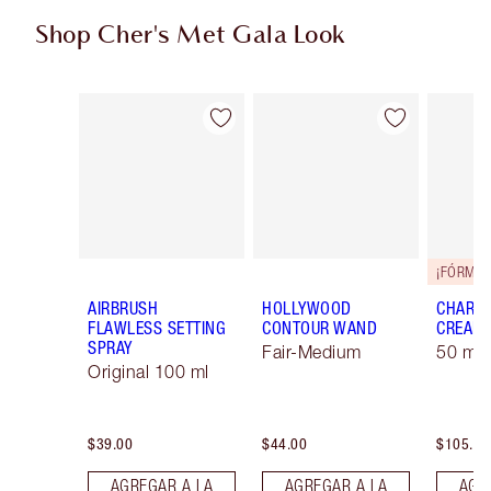
Shop Cher's Met Gala Look
Artículo 1 de 16
Artículo 2 de 16
AIRBRUSH
HOLLYWOOD
CHARLO
FLAWLESS SETTING
CONTOUR WAND
CREAM
SPRAY
Fair-Medium
50 ml 
Original 100 ml
$39.00
$44.00
$105.00
AGREGAR A LA
AGREGAR A LA
AGR