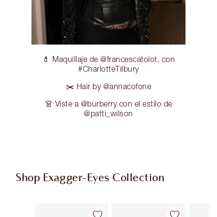
💄 Maquillaje de @francescatolot, con
#CharlotteTilbury
✂️ Hair by @annacofone
👗 Viste a @burberry con el estilo de
@patti_wilson
Shop Exagger-Eyes Collection
Artículo 1 de 28
Artículo 2 de 28