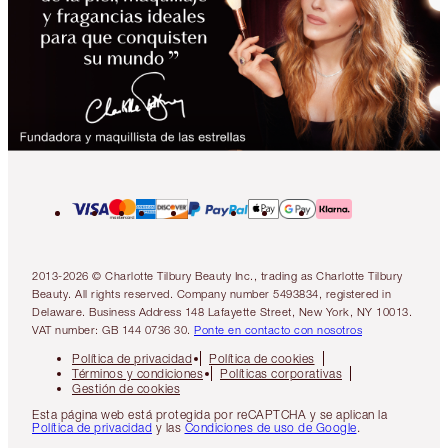
2013-2026 © Charlotte Tilbury Beauty Inc., trading as Charlotte Tilbury
Beauty. All rights reserved. Company number 5493834, registered in
Delaware. Business Address 148 Lafayette Street, New York, NY 10013.
VAT number: GB 144 0736 30.
Ponte en contacto con nosotros
Política de privacidad
Política de cookies
Términos y condiciones
Políticas corporativas
Gestión de cookies
Esta página web está protegida por reCAPTCHA y se aplican la
Política de privacidad
y las
Condiciones de uso de Google
.