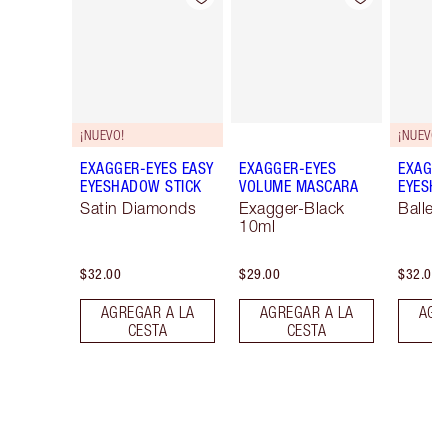
¡NUEVO!
¡NUEVO!
EXAGGER-EYES EASY
EXAGGER-EYES
EXAGGE
EYESHADOW STICK
VOLUME MASCARA
EYESHA
Satin Diamonds
Exagger-Black
Ballet
10ml
$32.00
$29.00
$32.00
AGREGAR A LA
AGREGAR A LA
AGR
CESTA
CESTA