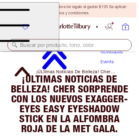
Obtén una brocha bronceadora de regalo al gastar $135 Se aplican
términos y condiciones.
Buscar por producto, tono, color
Novedades
Events
¡ÚLtimas Noticias De Belleza! Cher
¡ÚLTIMAS NOTICIAS DE
Sorprende Con Los Nuevos Exagger-Eyes
Easy Eyeshadow Stick En La Alfombra
BELLEZA! CHER SORPRENDE
Roja De La Met Gala.
CON LOS NUEVOS EXAGGER-
EYES EASY EYESHADOW
STICK EN LA ALFOMBRA
ROJA DE LA MET GALA.