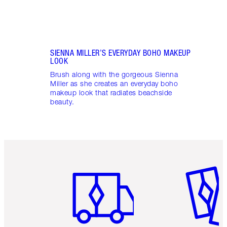
SIENNA MILLER’S EVERYDAY BOHO MAKEUP
LOOK
Brush along with the gorgeous Sienna
Miller as she creates an everyday boho
makeup look that radiates beachside
beauty.
Artículo 1 de 6
Artículo