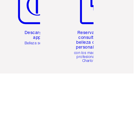
Descarga la
Reserva una
app
consulta de
belleza online
Belleza sencilla
personalizada
con los maquillistas
profesionales de
Charlotte.