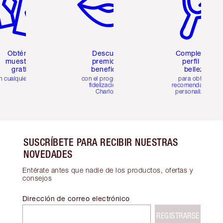
Obtén 2
Descubre
Completa tu
muestras
premios y
perfil de
gratis
beneficios
belleza
n cualquier pedido
con el programa de
para obtener
fidelización de
recomendaciones
Charlotte
personalizadas
SUSCRÍBETE PARA RECIBIR NUESTRAS
NOVEDADES
Entérate antes que nadie de los productos, ofertas y
consejos
Dirección de correo electrónico
REGISTRARSE