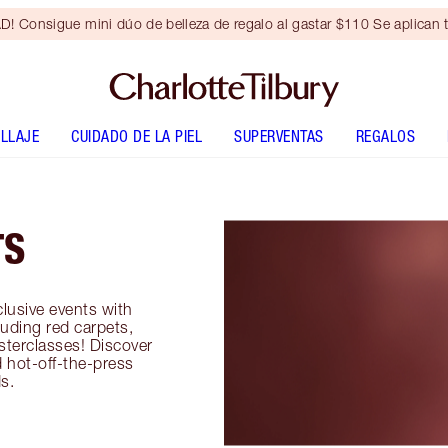
Consigue mini dúo de belleza de regalo al gastar $110 Se aplican t
LLAJE
CUIDADO DE LA PIEL
SUPERVENTAS
REGALOS
TS
lusive events with
luding red carpets,
terclasses! Discover
 hot-off-the-press
s.