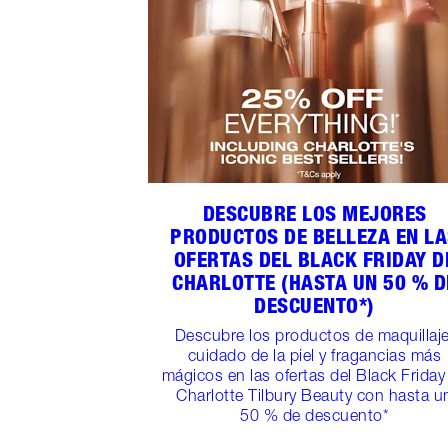
DESCUBRE LOS MEJORES
PRODUCTOS DE BELLEZA EN L
OFERTAS DEL BLACK FRIDAY D
CHARLOTTE (HASTA UN 50 % D
DESCUENTO*)
Descubre los productos de maquillaje
cuidado de la piel y fragancias más
mágicos en las ofertas del Black Friday
Charlotte Tilbury Beauty con hasta u
50 % de descuento*