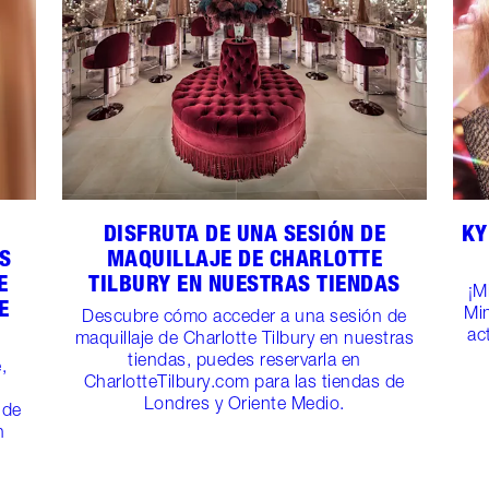
DISFRUTA DE UNA SESIÓN DE
KY
AS
MAQUILLAJE DE CHARLOTTE
E
TILBURY EN NUESTRAS TIENDAS
¡M
E
Mi
Descubre cómo acceder a una sesión de
ac
maquillaje de Charlotte Tilbury en nuestras
tiendas, puedes reservarla en
,
CharlotteTilbury.com para las tiendas de
Londres y Oriente Medio.
 de
n