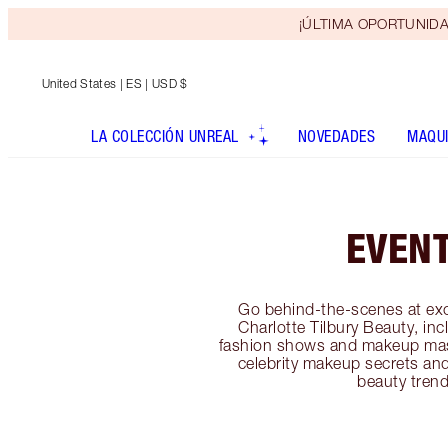
¡ÚLTIMA OPORTUNIDAD! 
United States
| ES | USD $
LA COLECCIÓN UNREAL
NOVEDADES
MAQUI
EVEN
Go behind-the-scenes at exc
Charlotte Tilbury Beauty, inc
fashion shows and makeup mas
celebrity makeup secrets and
beauty trend