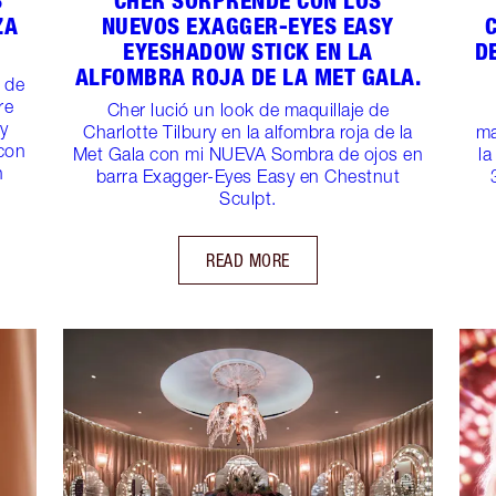
S
CHER SORPRENDE CON LOS
ZA
NUEVOS EXAGGER-EYES EASY
EYESHADOW STICK EN LA
D
ALFOMBRA ROJA DE LA MET GALA.
a de
re
Cher lució un look de maquillaje de
 y
Charlotte Tilbury en la alfombra roja de la
ma
 con
Met Gala con mi NUEVA Sombra de ojos en
la
n
barra Exagger-Eyes Easy en Chestnut
Sculpt.
READ MORE