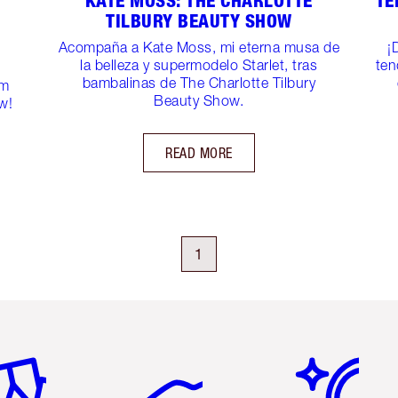
KATE MOSS: THE CHARLOTTE
TE
TILBURY BEAUTY SHOW
Acompaña a Kate Moss, mi eterna musa de
¡
la belleza y supermodelo Starlet, tras
ten
t
bambalinas de The Charlotte Tilbury
am
Beauty Show.
w!
READ MORE
1
tículo 2 de 6
Artículo 3 de 6
Artículo 4 de 6