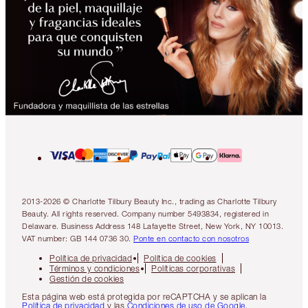
2013-2026 © Charlotte Tilbury Beauty Inc., trading as Charlotte Tilbury
Beauty. All rights reserved. Company number 5493834, registered in
Delaware. Business Address 148 Lafayette Street, New York, NY 10013.
VAT number: GB 144 0736 30.
Ponte en contacto con nosotros
Política de privacidad
Política de cookies
Términos y condiciones
Políticas corporativas
Gestión de cookies
Esta página web está protegida por reCAPTCHA y se aplican la
Política de privacidad
y las
Condiciones de uso de Google
.