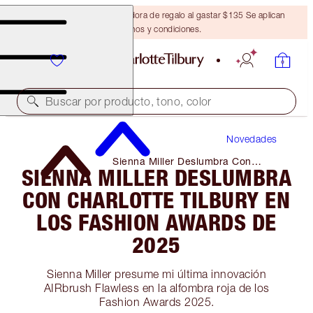
Obtén una brocha bronceadora de regalo al gastar $135 Se aplican
términos y condiciones.
Buscar por producto, tono, color
Novedades
Sienna Miller Deslumbra Con
SIENNA MILLER DESLUMBRA
Charlotte Tilbury En Los Fashion
Awards De 2025
CON CHARLOTTE TILBURY EN
LOS FASHION AWARDS DE
2025
Sienna Miller presume mi última innovación
AIRbrush Flawless en la alfombra roja de los
Fashion Awards 2025.