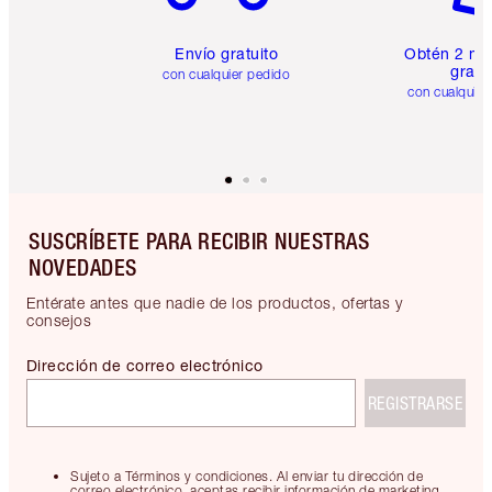
Envío gratuito
Obtén 2 mu
gratis
con cualquier pedido
con cualquier
SUSCRÍBETE PARA RECIBIR NUESTRAS
NOVEDADES
Entérate antes que nadie de los productos, ofertas y
consejos
Dirección de correo electrónico
REGISTRARSE
Sujeto a Términos y condiciones. Al enviar tu dirección de
correo electrónico, aceptas recibir información de marketing