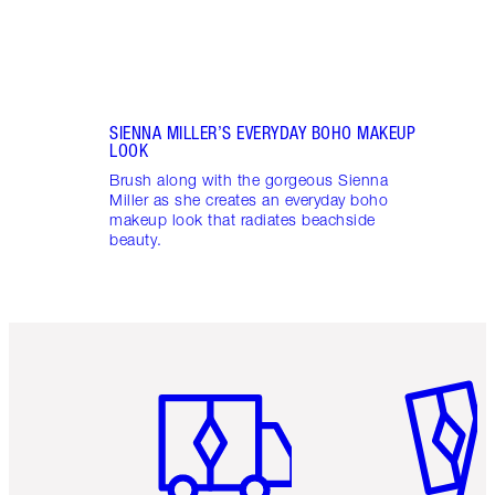
SIENNA MILLER’S EVERYDAY BOHO MAKEUP
LOOK
Brush along with the gorgeous Sienna
Miller as she creates an everyday boho
makeup look that radiates beachside
beauty.
Artículo 1 de 6
Artículo