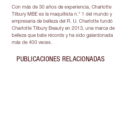
Con más de 30 años de experiencia, Charlotte
Tilbury MBE es la maquillista n.° 1 del mundo y
empresaria de belleza del R. U. Charlotte fundó
Charlotte Tilbury Beauty en 2013, una marca de
belleza que bate récords y ha sido galardonada
más de 400 veces.
PUBLICACIONES RELACIONADAS
Artículo 1 de 3
GEOR
¡NUE
EYES 
FESTI
Descu
cuida
alfom
magní
Rodrí