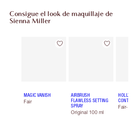
Consigue el look de maquillaje de
Sienna Miller
Artículo 1 de 11
Artículo 2 de 11
MAGIC VANISH
AIRBRUSH
HOLLY
FLAWLESS SETTING
CONTO
Fair
SPRAY
Fair-M
Original 100 ml