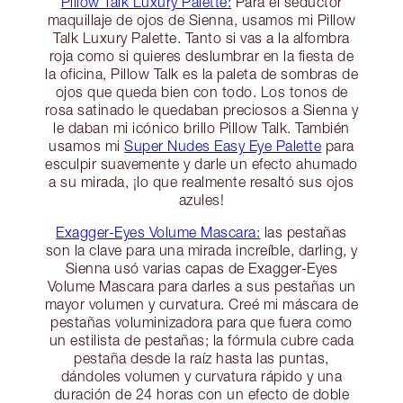
Pillow Talk Luxury Palette:
Para el seductor
maquillaje de ojos de Sienna, usamos mi Pillow
Talk Luxury Palette. Tanto si vas a la alfombra
roja como si quieres deslumbrar en la fiesta de
la oficina, Pillow Talk es la paleta de sombras de
ojos que queda bien con todo. Los tonos de
rosa satinado le quedaban preciosos a Sienna y
le daban mi icónico brillo Pillow Talk. También
usamos mi
Super Nudes Easy Eye Palette
para
esculpir suavemente y darle un efecto ahumado
a su mirada, ¡lo que realmente resaltó sus ojos
azules!
Exagger-Eyes Volume Mascara:
las pestañas
son la clave para una mirada increíble, darling, y
Sienna usó varias capas de Exagger-Eyes
Volume Mascara para darles a sus pestañas un
mayor volumen y curvatura. Creé mi máscara de
pestañas voluminizadora para que fuera como
un estilista de pestañas; la fórmula cubre cada
pestaña desde la raíz hasta las puntas,
dándoles volumen y curvatura rápido y una
duración de 24 horas con un efecto de doble