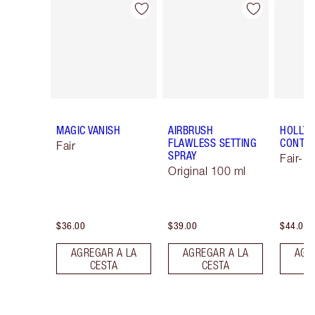
Artículo 1 de 11
Artículo 2 de 11
MAGIC VANISH
AIRBRUSH
HOLLY
FLAWLESS SETTING
CONTO
Fair
SPRAY
Fair-M
Original 100 ml
$36.00
$39.00
$44.00
AGREGAR A LA
AGREGAR A LA
AGR
CESTA
CESTA