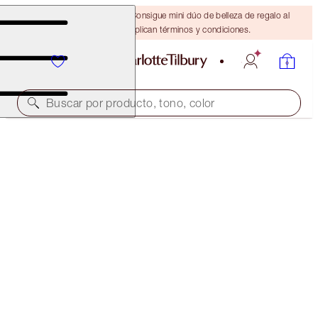
¡ÚLTIMA OPORTUNIDAD! Consigue mini dúo de belleza de regalo al
gastar $110 Se aplican términos y condiciones.
Buscar por producto, tono, color
IT'S BACK!
INSTANT LOOK IN A PALETTE
GORGEOUS, GLOWING BEAUTY
$75.00
(
$34.09
/
10
g
)