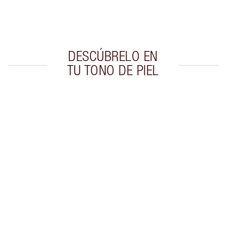
Escoge 2 muestras gratis al momento de pagar
DESCÚBRELO EN
TU TONO DE PIEL
Artículo 1 de 20
Artí