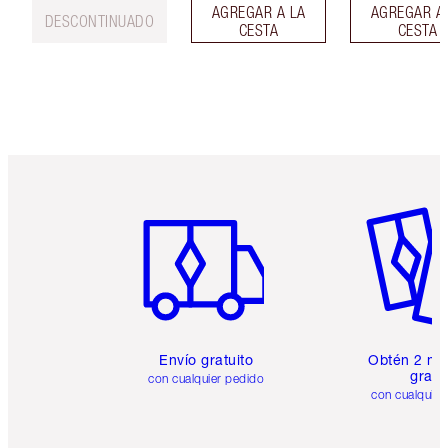
AGREGAR A LA
AGREGAR A
DESCONTINUADO
CESTA
CESTA
Artículo 1 de 6
Artículo
Envío gratuito
Obtén 2 mu
gratis
con cualquier pedido
con cualquier