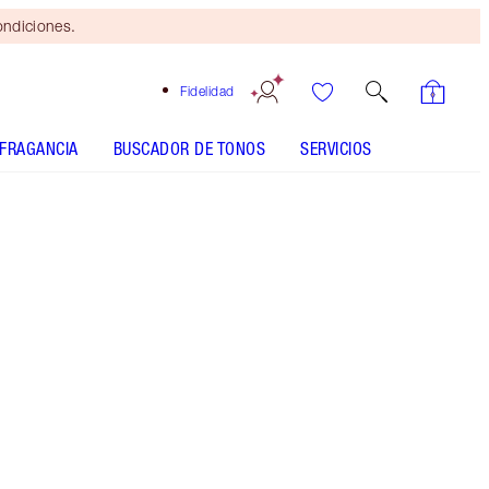
ondiciones.
Fidelidad
FRAGANCIA
BUSCADOR DE TONOS
SERVICIOS
Sunset Dreamscape - Discontinued
Brocha
bronceadora
gratis