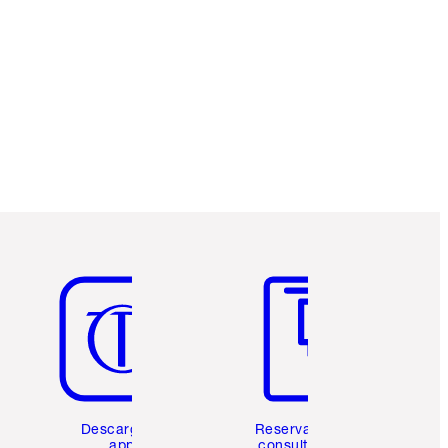
EXCLUSIVOS DE CHARLOTTE TILBURY
Club de fidelidad Charlotte’s Darlings.
Gana monedas de fidelización cada vez
que compres!
Entrega estándar gratuita al gastar $50
Escoge 2 muestras gratis al momento de
pagar
Artículo 5 de 6
Artículo 6 de 6
Descarga la
Reserva una
app
consulta de