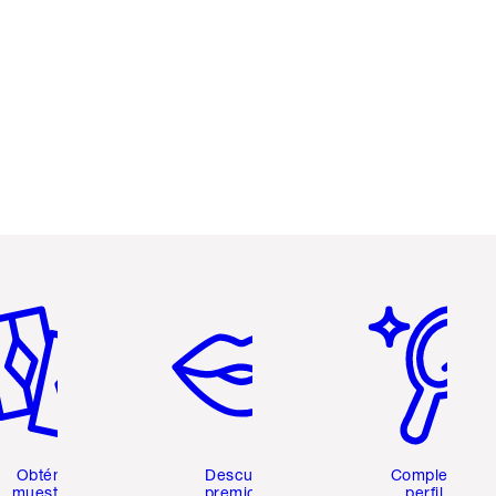
tículo 2 de 6
Artículo 3 de 6
Artículo 4 de 6
Obtén 2
Descubre
Completa tu
muestras
premios y
perfil de