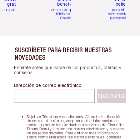
gratis
beneficios
belleza
n cualquier pedido
con el programa de
para obtener
fidelización de
recomendaciones
Charlotte
personalizadas
SUSCRÍBETE PARA RECIBIR NUESTRAS
NOVEDADES
Entérate antes que nadie de los productos, ofertas y
consejos
Dirección de correo electrónico
REGISTRARSE
Sujeto a Términos y condiciones. Al enviar tu dirección
de correo electrónico, aceptas recibir información de
marketing sobre los productos o servicios de Charlotte
Tilbury Beauty Limited por correo electrónico y a través
de las redes sociales. Para obtener más información
sobre cómo utilizamos tus datos personales, consulta