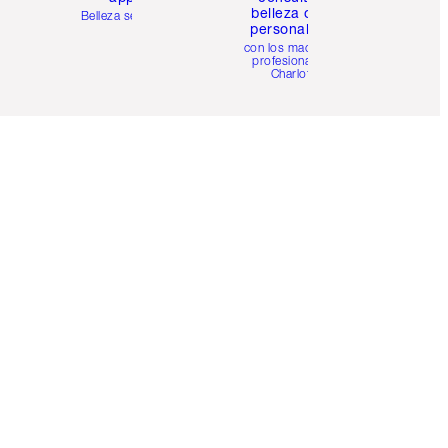
belleza online
Belleza sencilla
personalizada
con los maquillistas
profesionales de
Charlotte.