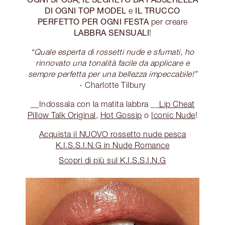
DI OGNI TOP MODEL
IL TRUCCO
e
PERFETTO PER OGNI FESTA
per creare
LABBRA SENSUALI
!
“Quale esperta di rossetti nude e sfumati, ho
rinnovato una tonalità facile da applicare e
sempre perfetta per una bellezza impeccabile!”
- Charlotte Tilbury
__Indossala con la matita labbra __
Lip Cheat
Pillow Talk Original
,
Hot Gossip
o
Iconic Nude
!
Acquista il NUOVO rossetto nude pesca
K.I.S.S.I.N.G in Nude Romance
Scopri di più sul K.I.S.S.I.N.G