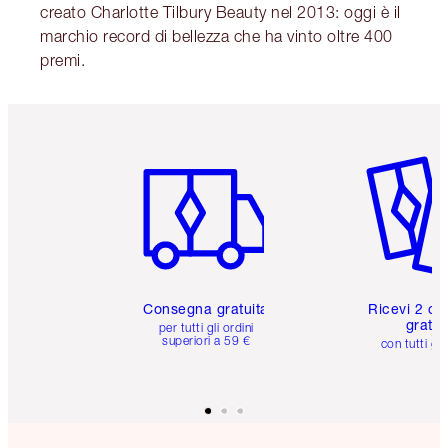
creato Charlotte Tilbury Beauty nel 2013: oggi è il
marchio record di bellezza che ha vinto oltre 400
premi.
Articolo 1 di 6
Articolo
Consegna gratuita
Ricevi 2 ca
gratuit
per tutti gli ordini
superiori a 59 €
con tutti gli