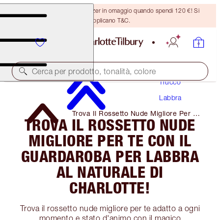
Ricevi un pennello per bronzer in omaggio quando spendi 120 €! Si
applicano T&C.
Cerca per prodotto, tonalità, colore
Trucco
Labbra
Trova Il Rossetto Nude Migliore Per Te
TROVA IL ROSSETTO NUDE
Con Il Guardaroba Per Labbra Al
Naturale Di Charlotte!
MIGLIORE PER TE CON IL
GUARDAROBA PER LABBRA
AL NATURALE DI
CHARLOTTE!
Trova il rossetto nude migliore per te adatto a ogni
momento e stato d'animo con il magico