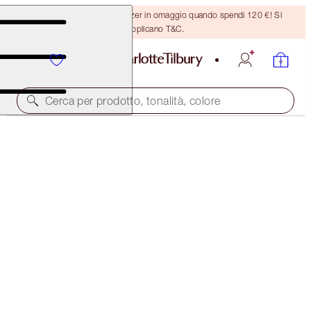
Ricevi un pennello per bronzer in omaggio quando spendi 120 €! Si
applicano T&C.
Cerca per prodotto, tonalità, colore
YOUR LIP SERVICE
LIP KIT
96,00 €