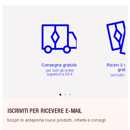
Articolo 1 di 6
Articolo
Consegna gratuita
Ricevi 2 ca
gratuit
per tutti gli ordini
superiori a 59 €
con tutti gli
ISCRIVITI PER RICEVERE E-MAIL
Scopri in anteprima nuovi prodotti, offerte e consigli