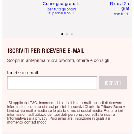
Consegna gratuita
Ricevi 2 ca
gratuit
per tutti gli ordini
superiori a 59 €
con tutti gli
ISCRIVITI PER RICEVERE E-MAIL
Scopri in anteprima nuovi prodotti, offerte e consigli
Indirizzo e-mail
ISCRIVITI
*Si applicano T&C. Inserendo il tuo indirizzo e-mail, accetti di ricevere
informazioni commerciali sui prodotti o servizi Charlotte Tilbury Beauty
Limited via mail e mediante le piattaforme di social media. Per ulteriori
informazioni sull'utilizzo dei tuoi dati personali, consulta la nostra
Informativa sulla privacy. Puoi annullare l'iscrizione in qualsiasi
momento contattandoci.