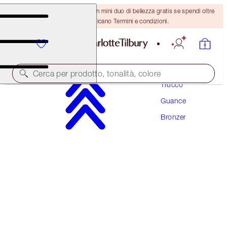
ULTIMA OCCASIONE! Ricevi un mini duo di bellezza gratis se spendi oltre
110 €! Si applicano Termini e condizioni.
Cerca per prodotto, tonalità, colore
Trucco
Guance
AIRBRUSH BRONZER
Bronzer
FAIR
56,50 €
(
35,31 €
/
10
g
)