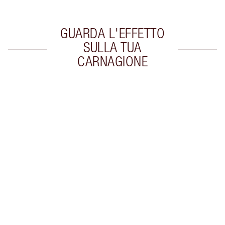
GUARDA L'EFFETTO
SULLA TUA
CARNAGIONE
Articolo 1 di 20
Arti