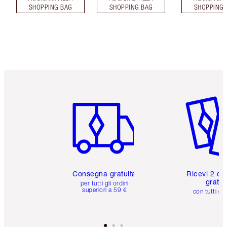
SHOPPING BAG
SHOPPING BAG
SHOPPING 
Articolo 1 di 6
Articolo
Consegna gratuita
Ricevi 2 ca
gratuit
per tutti gli ordini
superiori a 59 €
con tutti gli