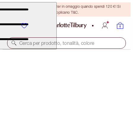
Ricevi un pennello per bronzer in omaggio quando spendi 120 €! Si
applicano T&C.
Cerca per prodotto, tonalità, colore
MATTE REVOLUTION
LEGENDARY QUEEN
38,00 €
(
108,57 €
/
10
g
)