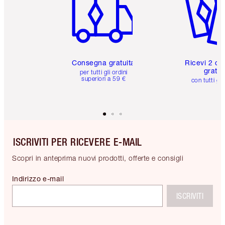
Consegna gratuita
Ricevi 2 ca
gratuit
per tutti gli ordini
superiori a 59 €
con tutti gli
ISCRIVITI PER RICEVERE E-MAIL
Scopri in anteprima nuovi prodotti, offerte e consigli
Indirizzo e-mail
ISCRIVITI