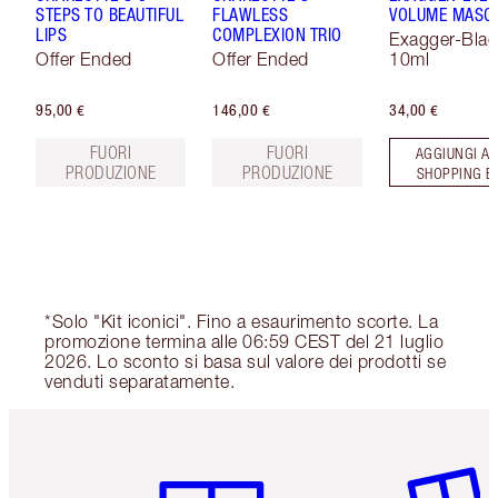
STEPS TO BEAUTIFUL
FLAWLESS
VOLUME MASC
LIPS
COMPLEXION TRIO
Exagger-Blac
Offer Ended
Offer Ended
10ml
95,00 €
146,00 €
34,00 €
FUORI
FUORI
AGGIUNGI AL
PRODUZIONE
PRODUZIONE
SHOPPING B
*Solo "Kit iconici". Fino a esaurimento scorte. La
promozione termina alle 06:59 CEST del 21 luglio
2026. Lo sconto si basa sul valore dei prodotti se
venduti separatamente.
Articolo 1 di 6
Articolo