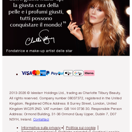
2013-2026 © Islestarr Holdings Ltd., trading as Charlotte Tilbury Beauty.
All rights reserved. Company number 08037372, registered in the United
Kingdom. Registered Office Address: 8 Surrey Street, London, United
Kingdom WC2R 2ND. VAT number: GB 144 0736 30. Responsible Person
Address: Ormond Building, 31-36 Ormond Quay Upper, Dublin 7, D07
N5YH, Ireland.
Contattaci
Informativa sulla privacy
Politica sui cookie