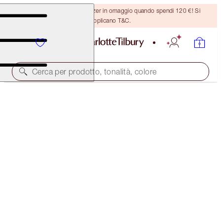
Ricevi un pennello per bronzer in omaggio quando spendi 120 €! Si
applicano T&C.
Cerca per prodotto, tonalità, colore
SCONTO DEL 45%!
EYES TO MESMERISE TRIO
OFFER ENDED
108,00 €