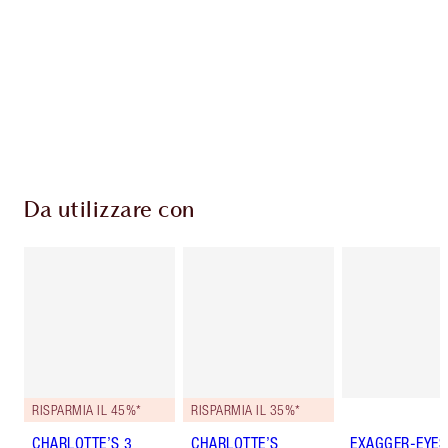
Il club fedeltà Charlotte's Darlings. Guadagna
Monete Fedeltà ogni volta che acquisti!
Consegna standard gratuita per gli ordini
superiori a 59,00 €
Scegli 2 campioni gratuiti al momento del
pagamento
Da utilizzare con
RISPARMIA IL 45%*
RISPARMIA IL 35%*
CHARLOTTE’S 3
CHARLOTTE’S
EXAGGER-EYES