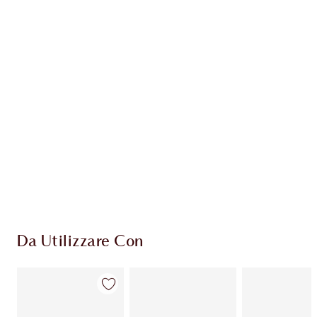
Guadagna 60 Monete Fedeltà
Scopri di più
ESCLUSIVE CHARLOTTE TILBURY
Il club fedeltà Charlotte's Darlings. Guadagna
Monete Fedeltà ogni volta che acquisti!
Consegna standard gratuita per gli ordini
superiori a 59,00 €
Scegli 2 campioni gratuiti al momento del
pagamento
Da Utilizzare Con