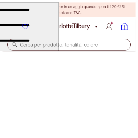
Ricevi un pennello per bronzer in omaggio quando spendi 120 €! Si
applicano T&C.
Cerca per prodotto, tonalità, colore
RISPARMIA IL 10%
CHARLOTTE’S SUN-KISSED SUMMER EYES KIT
EYE KIT
60,00 €