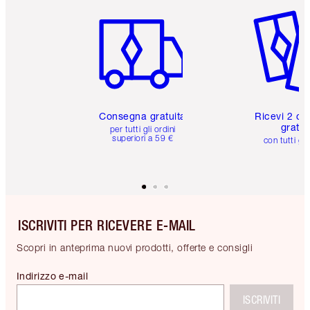
Articolo 1 di 6
Articolo
Consegna gratuita
Ricevi 2 ca
gratuit
per tutti gli ordini
superiori a 59 €
con tutti gli
ISCRIVITI PER RICEVERE E-MAIL
Scopri in anteprima nuovi prodotti, offerte e consigli
Indirizzo e-mail
ISCRIVITI