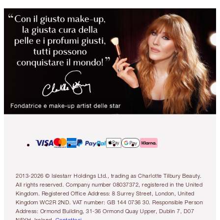
2013-2026 © Islestarr Holdings Ltd., trading as Charlotte Tilbury Beauty.
All rights reserved. Company number 08037372, registered in the United
Kingdom. Registered Office Address: 8 Surrey Street, London, United
Kingdom WC2R 2ND. VAT number: GB 144 0736 30. Responsible Person
Address: Ormond Building, 31-36 Ormond Quay Upper, Dublin 7, D07
N5YH, Ireland.
Contattaci