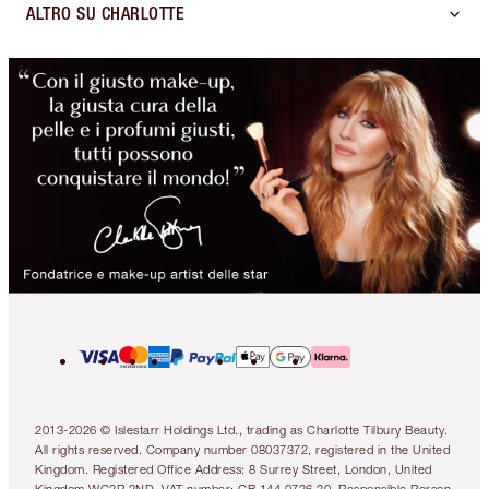
ALTRO SU CHARLOTTE
2013-2026 © Islestarr Holdings Ltd., trading as Charlotte Tilbury Beauty.
All rights reserved. Company number 08037372, registered in the United
Kingdom. Registered Office Address: 8 Surrey Street, London, United
Kingdom WC2R 2ND. VAT number: GB 144 0736 30. Responsible Person