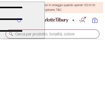
Ricevi un pennello per bronzer in omaggio quando spendi 120 €! Si
applicano T&C.
Cerca per prodotto, tonalità, colore
NOVITÀ!
SUPERMODEL BROWS IN SECONDS
EYEBROW KIT
58,00 €