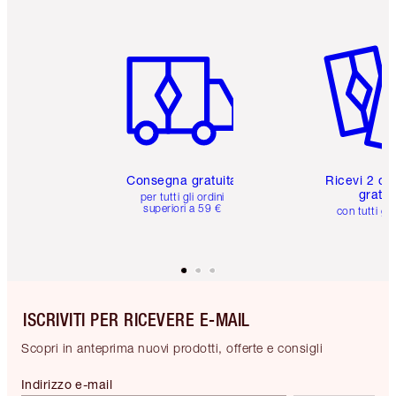
Articolo 1 di 6
Articolo
Consegna gratuita
Ricevi 2 ca
gratuit
per tutti gli ordini
superiori a 59 €
con tutti gli
ISCRIVITI PER RICEVERE E-MAIL
Scopri in anteprima nuovi prodotti, offerte e consigli
Indirizzo e-mail