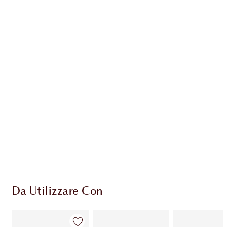
Guadagna 58 Monete Fedeltà
Scopri di più
ESCLUSIVE CHARLOTTE TILBURY
Il club fedeltà Charlotte's Darlings. Guadagna
Monete Fedeltà ogni volta che acquisti!
Consegna standard gratuita per gli ordini
superiori a 59,00 €
Scegli 2 campioni gratuiti al momento del
pagamento
Da Utilizzare Con